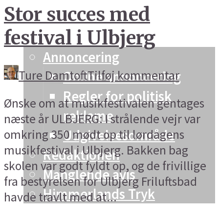
Stor succes med
Vesthimmerland
festival i Ulbjerg
Info og kontakt
Annoncering
Ture Damtoft
Tilføj kommentar
Online annoncering
Regler for politisk
Ønske om at musikfestivalen gentages
reklame
næste år ULBJERG: I strålende vejr var
Udgivelsesområde
omkring 350 mødt op til lørdagens
musikfestival i Ulbjerg. Bakken bag
Redaktionen
skolen var godt fyldt op, og de frivillige
Manglende avis
fra bestyrelsen for Ulbjerg Friluftsbad
Himmerlands Tryk
havde travlt med at...