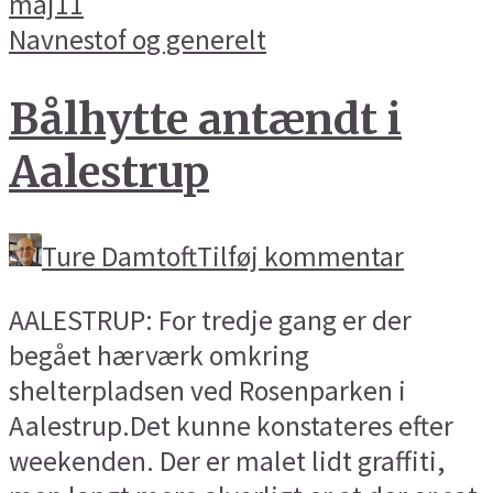
maj
11
Navnestof og generelt
Bålhytte antændt i
Aalestrup
Ture Damtoft
Tilføj kommentar
AALESTRUP: For tredje gang er der
begået hærværk omkring
shelterpladsen ved Rosenparken i
Aalestrup.Det kunne konstateres efter
weekenden. Der er malet lidt graffiti,