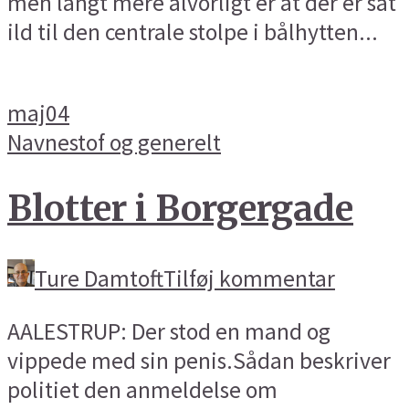
men langt mere alvorligt er at der er sat
ild til den centrale stolpe i bålhytten...
maj
04
Navnestof og generelt
Blotter i Borgergade
Ture Damtoft
Tilføj kommentar
AALESTRUP: Der stod en mand og
vippede med sin penis.Sådan beskriver
politiet den anmeldelse om