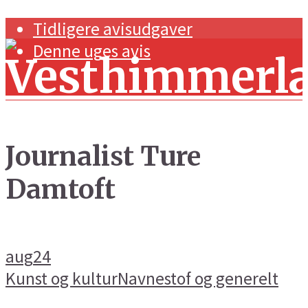
Tidligere avisudgaver
Denne uges avis
Journalist Ture
Damtoft
Forside
Navnestof og generelt
Handel og erhverv
aug
24
Kunst og kultur
Kunst og kultur
Navnestof og generelt
Sport