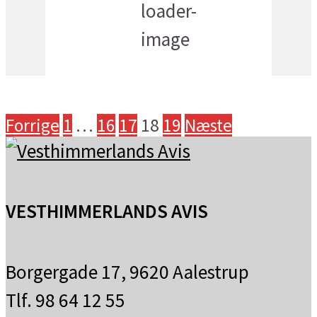
16
°C
klar himmel
Indlægsinddeling
Forrige
1
…
16
17
18
19
Næste
VESTHIMMERLANDS AVIS
Borgergade 17, 9620 Aalestrup
Tlf. 98 64 12 55