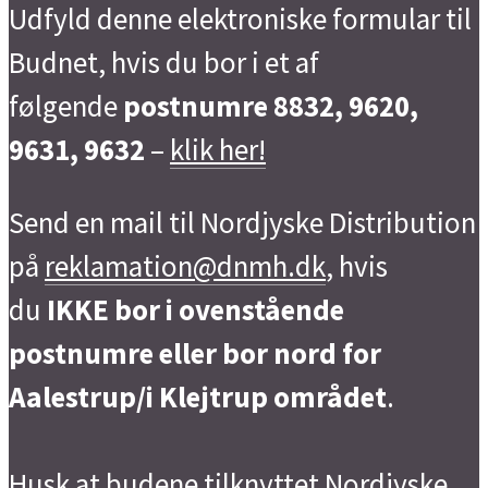
Udfyld denne elektroniske formular til
Budnet, hvis du bor i et af
følgende
postnumre 8832, 9620,
9631, 9632
–
klik her!
Send en mail til Nordjyske Distribution
på
reklamation@dnmh.dk
, hvis
du
IKKE bor i ovenstående
postnumre eller bor nord for
Aalestrup/i Klejtrup området
.
Husk at budene tilknyttet Nordjyske