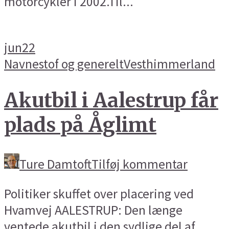
motorcykler i 2002.Til...
jun
22
Navnestof og generelt
Vesthimmerland
Akutbil i Aalestrup får
plads på Åglimt
Ture Damtoft
Tilføj kommentar
Politiker skuffet over placering ved
Hvamvej AALESTRUP: Den længe
ventede akutbil i den sydlige del af