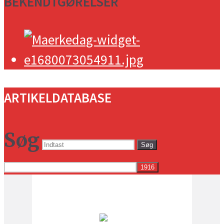
BEKENDTGØRELSER
ARTIKELDATABASE
Søg
Søg
Vejret i dag lokalt
11:08 pm,