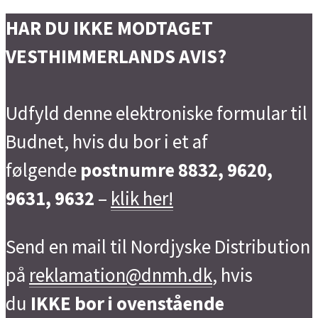
HAR DU IKKE MODTAGET
VESTHIMMERLANDS AVIS?
Udfyld denne elektroniske formular til
Budnet, hvis du bor i et af
følgende
postnumre 8832, 9620,
9631, 9632
–
klik her!
Send en mail til Nordjyske Distribution
på
reklamation@dnmh.dk
, hvis
du
IKKE bor i ovenstående