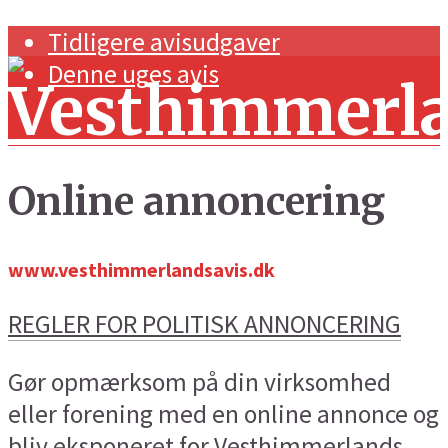
Tidligere avisudgaver
Denne uges avis
Online annoncering
www.vesthimmerlandsavis.dk
Forside
Navnestof og generelt
REGLER FOR POLITISK ANNONCERING
Handel og erhverv
Gør opmærksom på din virksomhed
Kunst og kultur
eller forening med en online annonce og
Sport
bliv eksponeret for Vesthimmerlands