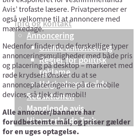
Avis’ trofaste læsere. Privatpersoner er
Vesthimmerland
også velkomne til at annoncere med
Info og kontakt
mærkedage.
Annoncering
Nedenfor finder du de forskellige typer
Online annoncering
annonceringsmuligheder med både pris
Regler for politisk
og placering på desktop – markeret med
reklame
røde krydser! Ønsker du at se
Udgivelsesområde
annonceplaceringerne på de mobile
devices, så tjek din mobil!
Redaktionen
Manglende avis
Alle annoncer/bannere har
Himmerlands Tryk
forudbestemte mål, og priser gælder
for en uges optagelse.