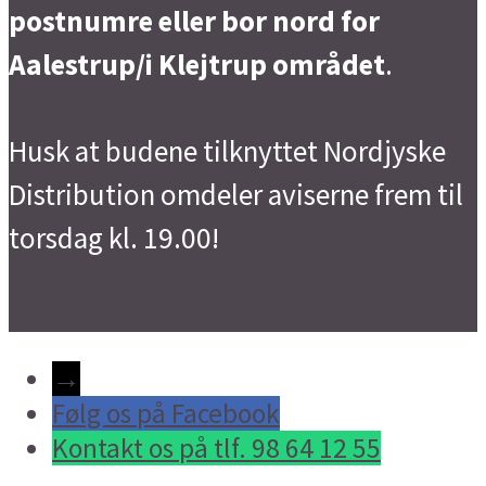
postnumre eller bor nord for
Aalestrup/i Klejtrup området
.
Husk at budene tilknyttet Nordjyske
Distribution omdeler aviserne frem til
torsdag kl. 19.00!
→
Følg os på Facebook
Kontakt os på tlf. 98 64 12 55