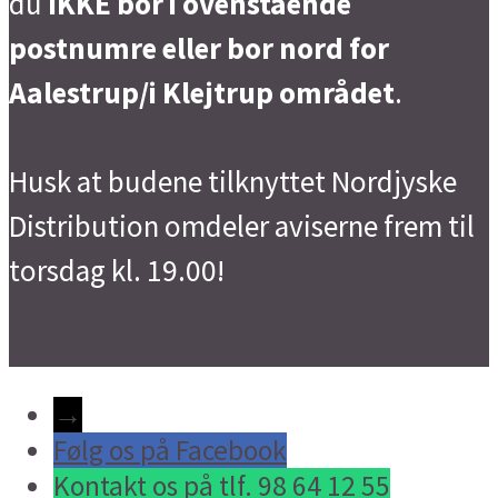
du
IKKE bor i ovenstående
postnumre eller bor nord for
Aalestrup/i Klejtrup området
.
Husk at budene tilknyttet Nordjyske
Distribution omdeler aviserne frem til
torsdag kl. 19.00!
→
Følg os på Facebook
Kontakt os på tlf. 98 64 12 55