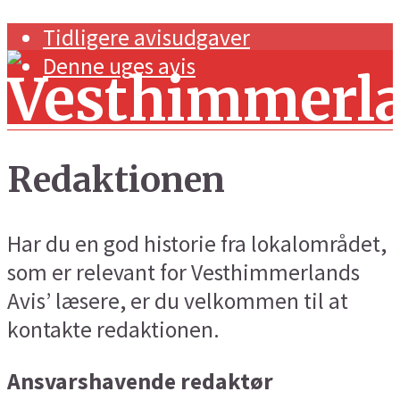
Tidligere avisudgaver
Denne uges avis
Redaktionen
Har du en god historie fra lokalområdet,
Forside
som er relevant for Vesthimmerlands
Navnestof og generelt
Avis’ læsere, er du velkommen til at
Handel og erhverv
kontakte redaktionen.
Kunst og kultur
Ansvarshavende redaktør
Sport