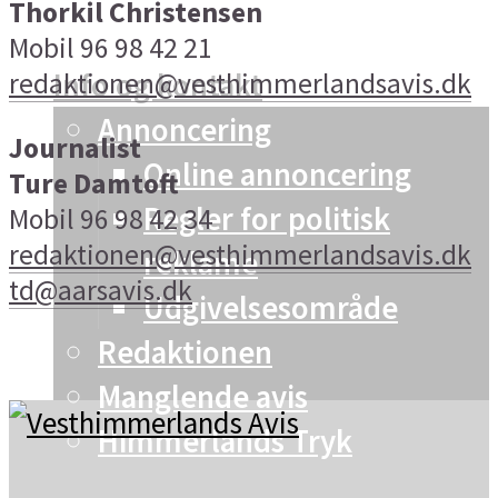
Thorkil Christensen
Vesthimmerland
Mobil 96 98 42 21
Info og kontakt
redaktionen@vesthimmerlandsavis.dk
Annoncering
Journalist
Online annoncering
Ture Damtoft
Regler for politisk
Mobil 96 98 42 34
redaktionen@vesthimmerlandsavis.dk
reklame
td@aarsavis.dk
Udgivelsesområde
Redaktionen
Manglende avis
Himmerlands Tryk