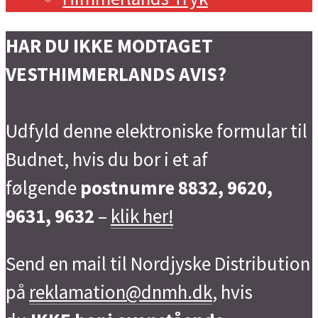
HAR DU IKKE MODTAGET
VESTHIMMERLANDS AVIS?
Udfyld denne elektroniske formular til
Budnet, hvis du bor i et af
følgende
postnumre 8832, 9620,
9631, 9632
–
klik her!
Send en mail til Nordjyske Distribution
på
reklamation@dnmh.dk
, hvis