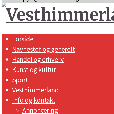
Forside
Navnestof og generelt
Handel og erhverv
Kunst og kultur
Sport
Vesthimmerland
Info og kontakt
Annoncering