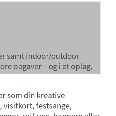
ger samt indoor/outdoor
re opgaver – og i et oplag,
er som din kreative
 visitkort, festsange,