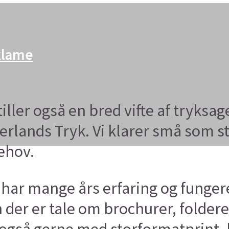
eklame
ller også en bred vifte af tryksa
ands Tryk. Vi klarer små som sto
behov.
e har mange års erfaring og funger
der er tale om brochurer, foldere,