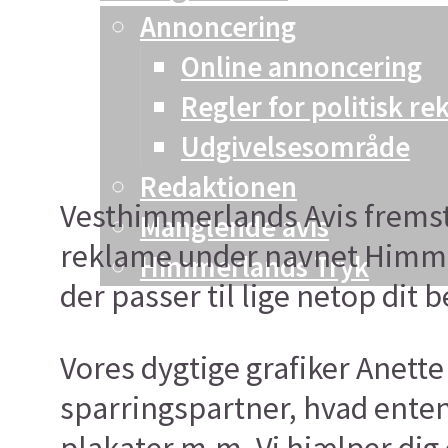
Annoncering
Online annoncering
Regler for politisk r
Udgivelsesområde
Redaktionen
Vesthimmerlands Avis fremsti
Manglende avis
reklame under navnet Himmerl
Himmerlands Tryk
der passer til lige netop dit 
Vores dygtige grafiker Anett
sparringspartner, hvad enten 