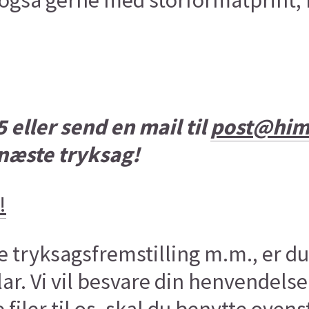
 også gerne med storformatprint, b
5 eller send en mail til
post@him
 næste tryksag!
!
 tryksagsfremstilling m.m., er du
r. Vi vil besvare din henvendelse