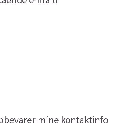
stående e-mail!
opbevarer mine kontaktinfo