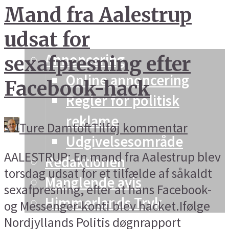
Mand fra Aalestrup
Vesthimmerland
udsat for
Info og kontakt
Annoncering
sexafpresning efter
Online annoncering
Facebook-hack
Regler for politisk
reklame
Ture Damtoft
Tilføj kommentar
Udgivelsesområde
AALESTRUP: En mand fra Aalestrup blev
Redaktionen
torsdag udsat for et tilfælde af såkaldt
Manglende avis
sexafpresning, efter at hans Facebook-
Himmerlands Tryk
og Messenger-konti blev hacket.Ifølge
Nordjyllands Politis døgnrapport