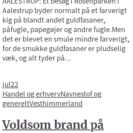
AALESTRUP: Et besøg i Rosenparken i
Aalestrup byder normalt på et farverigt
kig på blandt andet guldfasaner,
påfugle, papegøjer og andre fugle.Men
det er blevet en smule mindre farverigt,
for de smukke guldfasaner er pludselig
væk, og alt tyder på...
jul
22
Handel og erhverv
Navnestof og
generelt
Vesthimmerland
Voldsom brand på