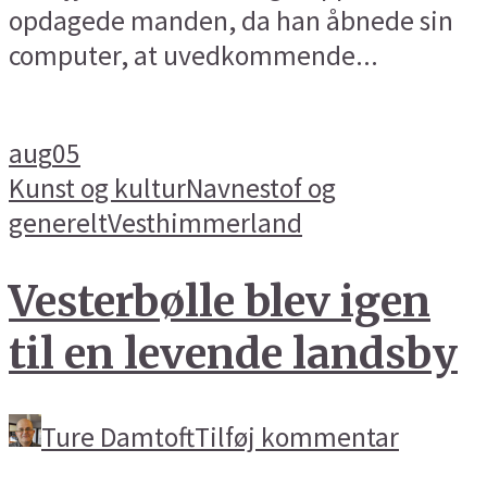
opdagede manden, da han åbnede sin
computer, at uvedkommende...
aug
05
Kunst og kultur
Navnestof og
generelt
Vesthimmerland
Vesterbølle blev igen
til en levende landsby
Ture Damtoft
Tilføj kommentar