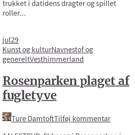
trukket i datidens dragter og spillet
roller...
jul
29
Kunst og kultur
Navnestof og
generelt
Vesthimmerland
Rosenparken plaget af
fugletyve
Ture Damtoft
Tilføj kommentar