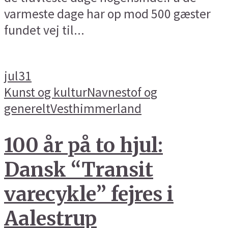
varmeste dage har op mod 500 gæster
fundet vej til...
jul
31
Kunst og kultur
Navnestof og
generelt
Vesthimmerland
100 år på to hjul:
Dansk “Transit
varecykle” fejres i
Aalestrup