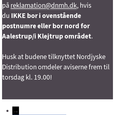
på
reklamation@dnmh.dk
, hvis
du
IKKE bor i ovenstående
postnumre eller bor nord for
Aalestrup/i Klejtrup området
.
Husk at budene tilknyttet Nordjyske
Distribution omdeler aviserne frem til
torsdag kl. 19.00!
→