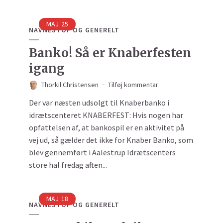
MAJ
25
NAVNESTOF OG GENERELT
Banko! Så er Knaberfesten
igang
Thorkil Christensen
Tilføj kommentar
Der var næsten udsolgt til Knaberbanko i
idrætscenteret KNABERFEST: Hvis nogen har
opfattelsen af, at bankospil er en aktivitet på
vej ud, så gælder det ikke for Knaber Banko, som
blev gennemført i Aalestrup Idrætscenters
store hal fredag aften...
MAJ
18
NAVNESTOF OG GENERELT