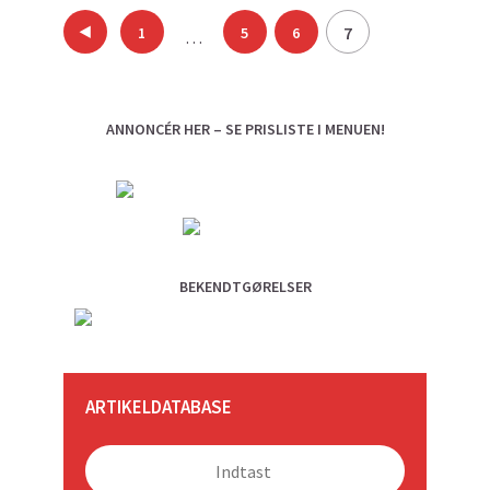
Indlægsinddeling
7
1
5
6
…
ANNONCÉR HER – SE PRISLISTE I MENUEN!
BEKENDTGØRELSER
ARTIKELDATABASE