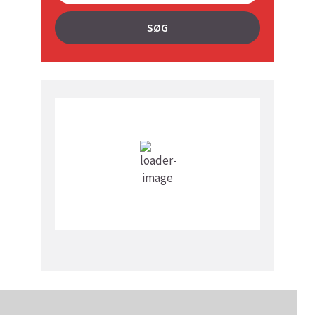
SØG
Vejret i dag lokalt
8:01 pm,
15
°C
Skydække