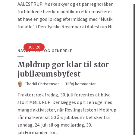
AALESTRUP: Mørke skyer og et par regndråber
forhindrede hverken publikum eller musikere i
at have en god lørdag eftermiddag med “Musik
for alle” i Den Jydske Rosenpark i Aalestrup.Ni...
JUL
20
NAVNESTOF OG GENERELT
Møldrup gør klar til stor
jubilæumsbyfest
Thorkil Christensen
Tilføj kommentar
Traktortræk fredag, 30. juli forventes at blive
stort MØLDRUP: Der lægges op til en uge med
mange aktiviteter, når Revlingsfesten i Møldrup
i år markerer sit 50 års jubilæum. Det sker fra
søndag, 24. juli til og med lørdag, 30.
juli.Formanden for...