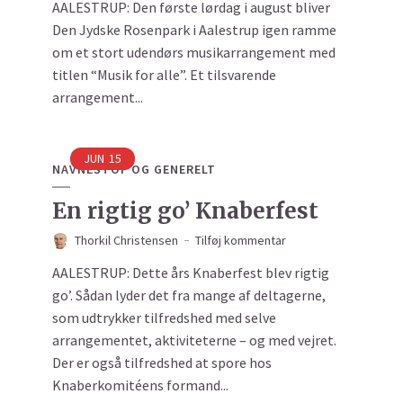
AALESTRUP: Den første lørdag i august bliver
Den Jydske Rosenpark i Aalestrup igen ramme
om et stort udendørs musikarrangement med
titlen “Musik for alle”. Et tilsvarende
arrangement...
JUN
15
NAVNESTOF OG GENERELT
En rigtig go’ Knaberfest
Thorkil Christensen
Tilføj kommentar
AALESTRUP: Dette års Knaberfest blev rigtig
go’. Sådan lyder det fra mange af deltagerne,
som udtrykker tilfredshed med selve
arrangementet, aktiviteterne – og med vejret.
Der er også tilfredshed at spore hos
Knaberkomitéens formand...