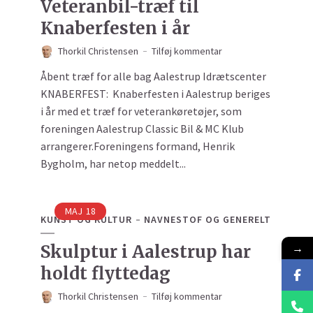
Veteranbil-træf til
Knaberfesten i år
Thorkil Christensen
Tilføj kommentar
Åbent træf for alle bag Aalestrup Idrætscenter
KNABERFEST: Knaberfesten i Aalestrup beriges
i år med et træf for veterankøretøjer, som
foreningen Aalestrup Classic Bil & MC Klub
arrangerer.Foreningens formand, Henrik
Bygholm, har netop meddelt...
MAJ
18
KUNST OG KULTUR
NAVNESTOF OG GENERELT
→
Skulptur i Aalestrup har
holdt flyttedag
Thorkil Christensen
Tilføj kommentar