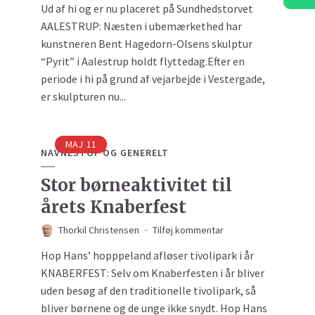
Ud af hi og er nu placeret på Sundhedstorvet
AALESTRUP: Næsten i ubemærkethed har
kunstneren Bent Hagedorn-Olsens skulptur
“Pyrit” i Aalestrup holdt flyttedag.Efter en
periode i hi på grund af vejarbejde i Vestergade,
er skulpturen nu...
MAJ
11
NAVNESTOF OG GENERELT
Stor børneaktivitet til
årets Knaberfest
Thorkil Christensen
Tilføj kommentar
Hop Hans’ hopppeland afløser tivolipark i år
KNABERFEST: Selv om Knaberfesten i år bliver
uden besøg af den traditionelle tivolipark, så
bliver børnene og de unge ikke snydt. Hop Hans