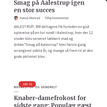
Smag på Aalestrup igen
en stor succes
Hanne Monrad
Tilføj kommentar
AALESTRUP: 300 deltagere fik forleden en god
oplevelse på en tur rundt i Aalestrup, hvor der 12
steder blev serveret lækkert mad og
drikke.”Smag på Aalestrup” blev første gang
arrangeret sidste år, og mange så frem til at den
gode aktivitet blev...
JUN
03
NAVNESTOF OG GENERELT
Knaber-damefrokost for
sidste gang: Populær gæst