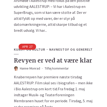
Årsmøde i Aalestrup med fokus på den positive
udvikling AALESTRUP: – Vi har i Aalestrup en
SuperBrugs, som vi kan være stolte af. Der er
altid fyldt op med varer, der er styr på
datomærkningerne, altid skarpe tilbud og et
bredt udvalg. Vi har...
APR
27
KUNST OG KULTUR
NAVNESTOF OG GENERELT
Revyen er ved at være klar
Hanne Monrad
Tilføj kommentar
Knaberreyven har premiere næste tirsdag
AALESTRUP: Film skal ses i biografen – men ikke
i Bio Aalestrup om kort tid.Fra fredag 1. maj
indtager Musik- og Teaterforeningen
Membranen huset for en periode. Tirsdag, 5. maj
er der premiere på årets...