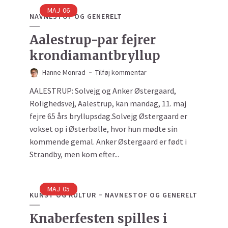
MAJ
06
NAVNESTOF OG GENERELT
Aalestrup-par fejrer
krondiamantbryllup
Hanne Monrad
Tilføj kommentar
AALESTRUP: Solvejg og Anker Østergaard,
Rolighedsvej, Aalestrup, kan mandag, 11. maj
fejre 65 års bryllupsdag.Solvejg Østergaard er
vokset op i Østerbølle, hvor hun mødte sin
kommende gemal. Anker Østergaard er født i
Strandby, men kom efter...
MAJ
05
KUNST OG KULTUR
NAVNESTOF OG GENERELT
Knaberfesten spilles i