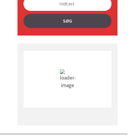
SØG
Vejret i dag lokalt
2:59 pm,
18
°C
Få Skyer