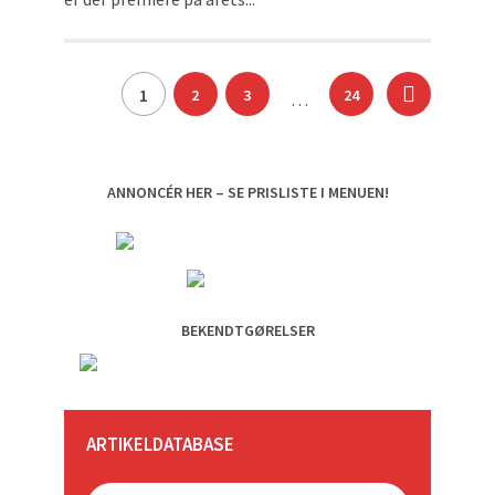
Indlægsinddeling
1
2
3
24
…
ANNONCÉR HER – SE PRISLISTE I MENUEN!
BEKENDTGØRELSER
ARTIKELDATABASE