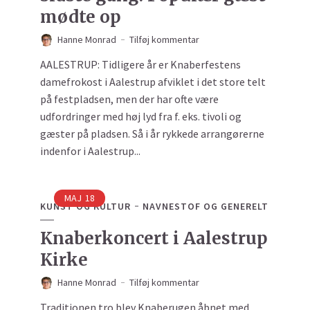
mødte op
Hanne Monrad
Tilføj kommentar
AALESTRUP: Tidligere år er Knaberfestens
damefrokost i Aalestrup afviklet i det store telt
på festpladsen, men der har ofte være
udfordringer med høj lyd fra f. eks. tivoli og
gæster på pladsen. Så i år rykkede arrangørerne
indenfor i Aalestrup...
MAJ
18
KUNST OG KULTUR
NAVNESTOF OG GENERELT
Knaberkoncert i Aalestrup
Kirke
Hanne Monrad
Tilføj kommentar
Traditionen tro blev Knaberugen åbnet med