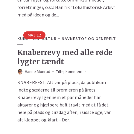
forretninger, o.s.v. Han fik ”Lokalhistorisk Arkiv”
med på ideen og de...
MAJ
12
KUNST OG KULTUR
NAVNESTOF OG GENERELT
Knaberrevy med alle røde
lygter tændt
Hanne Monrad
Tilføj kommentar
KNABERFEST: Alt var på plads, da publikum
indtog sæderne til premieren på årets
Knaberrevy. Igennem et par måneder har
aktører og hjælpere haft travlt med at få det
hele på plads og tirsdag aften, i sidste uge, var
alt klappet og klart.– Der...