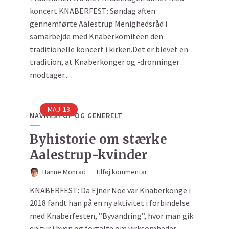
koncert KNABERFEST: Søndag aften
gennemførte Aalestrup Menighedsråd i
samarbejde med Knaberkomiteen den
traditionelle koncert i kirken.Det er blevet en
tradition, at Knaberkonger og -dronninger
modtager...
MAJ
13
NAVNESTOF OG GENERELT
Byhistorie om stærke
Aalestrup-kvinder
Hanne Monrad
Tilføj kommentar
KNABERFEST: Da Ejner Noe var Knaberkonge i
2018 fandt han på en ny aktivitet i forbindelse
med Knaberfesten, ”Byvandring”, hvor man gik
en tur i byen og fortalte om virksomheder,