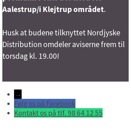
Aalestrup/i Klejtrup området
.
Husk at budene tilknyttet Nordjyske
Distribution omdeler aviserne frem til
torsdag kl. 19.00!
→
Følg os på Facebook
Kontakt os på tlf. 98 64 12 55