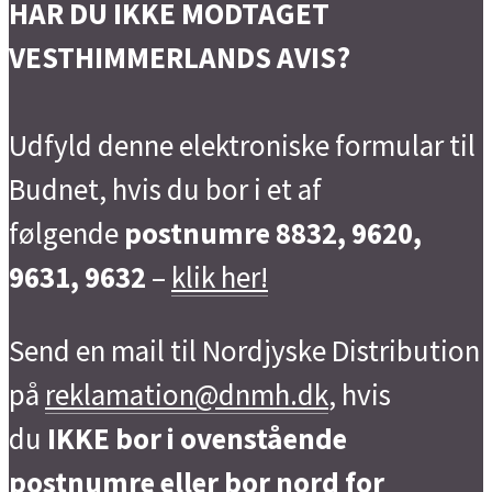
HAR DU IKKE MODTAGET
VESTHIMMERLANDS AVIS?
Udfyld denne elektroniske formular til
Budnet, hvis du bor i et af
følgende
postnumre 8832, 9620,
9631, 9632
–
klik her!
Send en mail til Nordjyske Distribution
på
reklamation@dnmh.dk
, hvis
du
IKKE bor i ovenstående
postnumre eller bor nord for