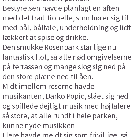
Bestyrelsen havde planlagt en aften
med det traditionelle, som hører sig til
med bål, båltale, underholdning og lidt
lækkert at spise og drikke.
Den smukke Rosenpark står lige nu
fantastisk flot, så alle nød omgivelserne
på terrassen og mange slog sig ned på
den store plæne ned til åen.
Midt imellem roserne havde
musikanten, Darko Popic, slået sig ned
og spillede dejligt musik med højtalere
så store, at alle rundt i hele parken,
kunne nyde musikken.
Flere havde meldt sig som frivillige, så