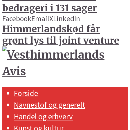
bedrageri i 131 sager
Facebook
Email
X
LinkedIn
Himmerlandskød får
grønt lys til joint venture
Forside
Navnestof og generelt
Handel og erhverv
Kunst og kultur