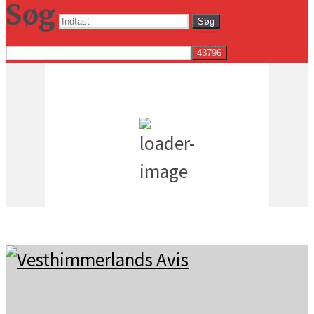
Søg
Søg
Vejret i dag lokalt
1:27 pm,
18
°C
spredt skydække