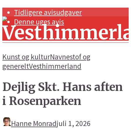
Tidligere avisudgaver
Denne uges avis
Kunst og kultur
Navnestof og
generelt
Vesthimmerland
Forside
Dejlig Skt. Hans aften
Navnestof og generelt
i Rosenparken
Handel og erhverv
Kunst og kultur
Hanne Monrad
juli 1, 2026
Sport