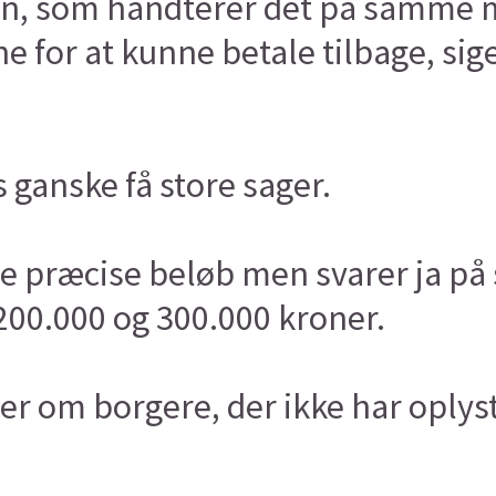
en, som håndterer det på samme m
 for at kunne betale tilbage, sig
 ganske få store sager.
se præcise beløb men svarer ja på 
200.000 og 300.000 kroner.
er om borgere, der ikke har opl