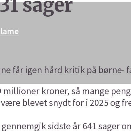
131 sager
eklame
får igen hård kritik på børne- f
illioner kroner, så mange penge
re blevet snydt for i 2025 og fr
ennemgik sidste år 641 sager om 