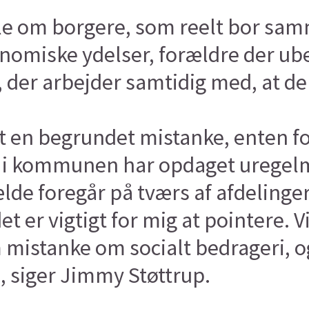
le om borgere, som reelt bor sam
nomiske ydelser, forældre der ube
r, der arbejder samtidig med, at 
et en begrundet mistanke, enten fo
t i kommunen har opdaget uregel
de foregår på tværs af afdelinger. 
et er vigtigt for mig at pointere. V
mistanke om socialt bedrageri, og 
, siger Jimmy Støttrup.