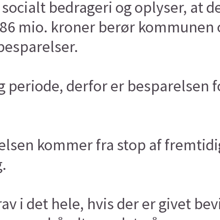
cialt bedrageri og oplyser, at 
8,86 mio. kroner berør kommunen o
 besparelser.
g periode, derfor er besparelsen 
elsen kommer fra stop af fremtidig
g.
v i det hele, hvis der er givet bev