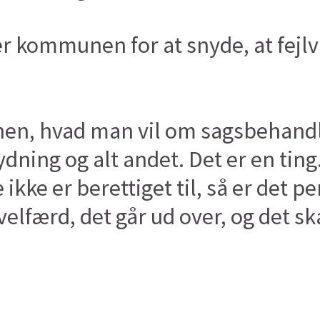
er kommunen for at snyde, at fejl
, hvad man vil om sagsbehandli
ydning og alt andet. Det er en tin
kke er berettiget til, så er det pe
velfærd, det går ud over, og det s