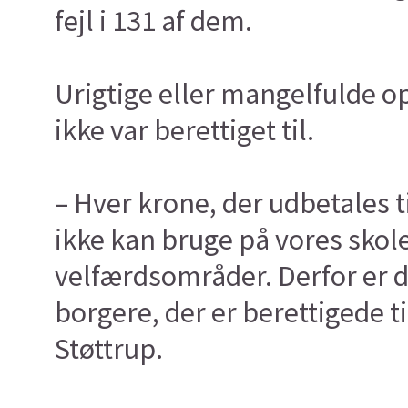
fejl i 131 af dem.
Urigtige eller mangelfulde op
ikke var berettiget til.
– Hver krone, der udbetales ti
ikke kan bruge på vores skol
velfærdsområder. Derfor er det
borgere, der er berettigede 
Støttrup.