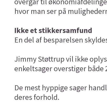
overgår til økonomiafdeling
hvor man ser på mulighederne
Ikke et stikkersamfund
En del af besparelsen skyldes
Jimmy Støttrup vil ikke oply
enkeltsager overstiger både 
De mest hyppige sager handl
deres forhold.