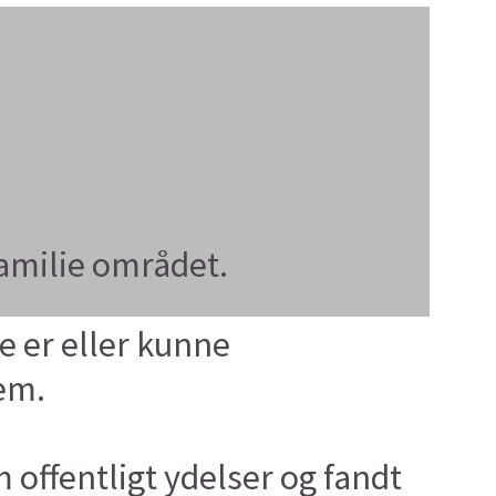
amilie området.
 er eller kunne
em.
offentligt ydelser og fandt