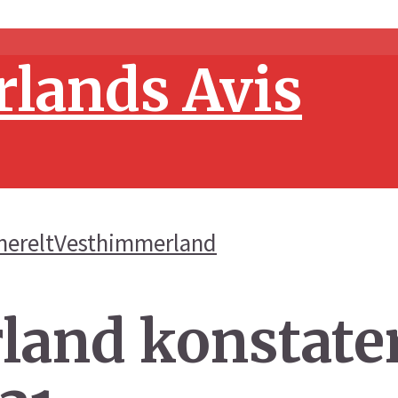
nerelt
Vesthimmerland
and konstater