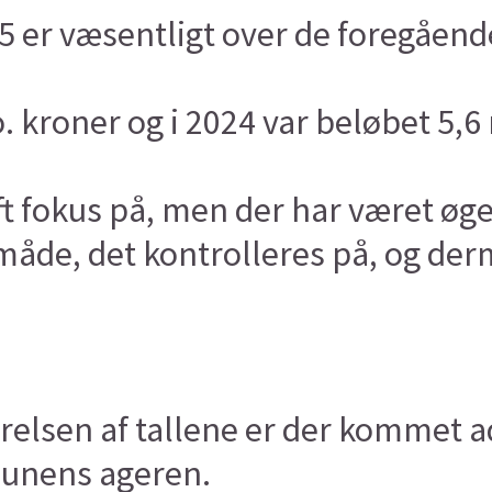
25 er væsentligt over de foregående
. kroner og i 2024 var beløbet 5,6
aft fokus på, men der har været øge
åde, det kontrolleres på, og derm
ørelsen af tallene er der kommet 
munens ageren.