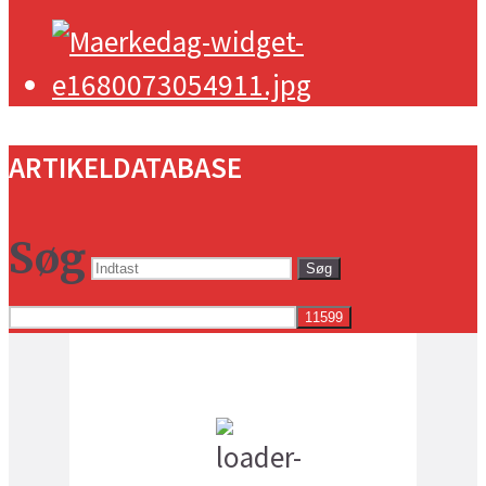
ARTIKELDATABASE
Søg
Søg
Vejret i dag lokalt
3:06 pm,
18
°C