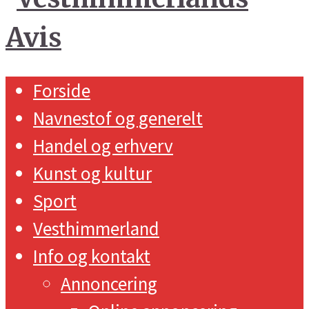
Forside
Navnestof og generelt
Handel og erhverv
Kunst og kultur
Sport
Vesthimmerland
Info og kontakt
Annoncering