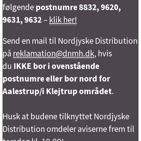
følgende
postnumre 8832, 9620,
9631, 9632
–
klik her!
Send en mail til Nordjyske Distribution
på
reklamation@dnmh.dk
, hvis
du
IKKE bor i ovenstående
postnumre eller bor nord for
Aalestrup/i Klejtrup området
.
Husk at budene tilknyttet Nordjyske
Distribution omdeler aviserne frem til