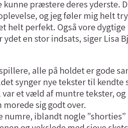
unne præstere deres yderste. Det 
 oplevelse, og jeg føler mig helt t
et helt perfekt. Også vore dygtige
ydet en stor indsats, siger Lisa B
spillere, alle på holdet er gode s
det synger nye tekster til kendte 
dst, var et væld af muntre tekster
morede sig godt over.
numre, iblandt nogle ”shorties”
cenen og vekslede med sjove sket