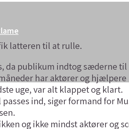
eklame
 latteren til at rulle.
, da publikum indtog sæderne til
åneder har aktører og hjælpere ha
dste uge, var alt klappet og klart.
al passes ind, siger formand for M
sen.
sikken og ikke mindst aktører og s