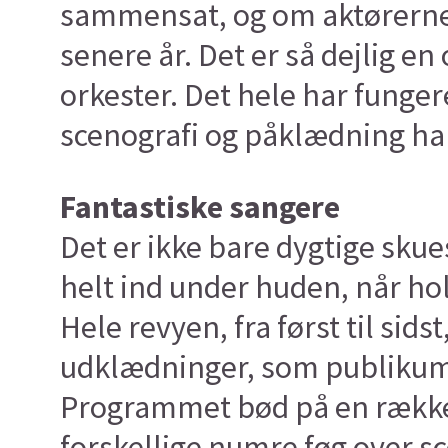
sammensat, og om aktørerne k
senere år. Det er så dejlig en
orkester. Det hele har funger
scenografi og påklædning har 
Fantastiske sangere
Det er ikke bare dygtige skue
helt ind under huden, når hol
Hele revyen, fra først til si
udklædninger, som publikum 
Programmet bød på en række 
forskellige numre føg over s