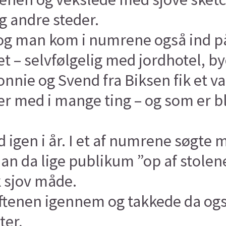
og andre steder.
, og man kom i numrene også ind p
 – selvfølgelig med jordhotel, byen
Connie og Svend fra Biksen fik et va
r med i mange ting – og som er bl
gen i år. I et af numrene søgte man
n da lige publikum ”op af stolene
k sjov måde.
ftenen igennem og takkede da også
ter,