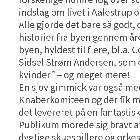
indslag om livet i Aalestrup 
Alle gjorde det bare så godt
historier fra byen gennem året
byen, hyldest til flere, bl.a. 
Sidsel Strøm Andersen, som e
kvinder” – og meget mere!
En sjov gimmick var også med i
Knaberkomiteen og der fik ma
det levereret på en fantastis
Publikum morede sig bravt a
dygtige skuespillere og orkes