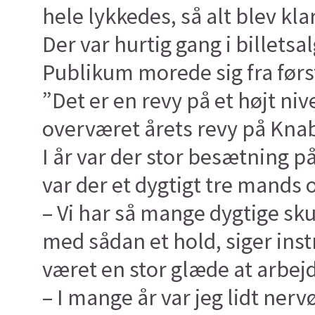
hele lykkedes, så alt blev kl
Der var hurtig gang i billetsal
Publikum morede sig fra først
”Det er en revy på et højt ni
overværet årets revy på Knab
I år var der stor besætning p
var der et dygtigt tre mands 
– Vi har så mange dygtige sku
med sådan et hold, siger inst
været en stor glæde at arbejd
– I mange år var jeg lidt ner