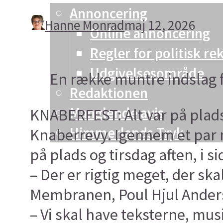
Annoncering
Hanne Monrad
maj 12, 2026
Online annoncering
Regler for politisk r
Udgivelsesområde
En række muntre indslag fik
Redaktionen
Manglende avis
KNABERFEST: Alt var på plads
Himmerlands Tryk
Knaberrevy. Igennem et par m
på plads og tirsdag aften, i si
– Der er rigtig meget, der sk
Membranen, Poul Hjul Ander
– Vi skal have teksterne, mu