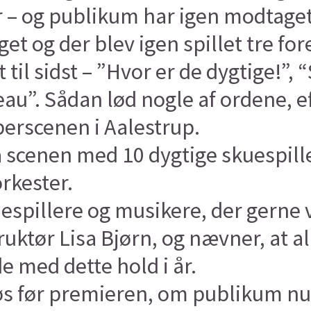
ar – og publikum har igen modtaget
get og der blev igen spillet tre for
 til sidst – ”Hvor er de dygtige!”
veau”. Sådan lød nogle af ordene,
erscenen i Aalestrup.
å scenen med 10 dygtige skuespille
orkester.
espillere og musikere, der gerne v
ruktør Lisa Bjørn, og nævner, at a
e med dette hold i år.
vøs før premieren, om publikum nu 