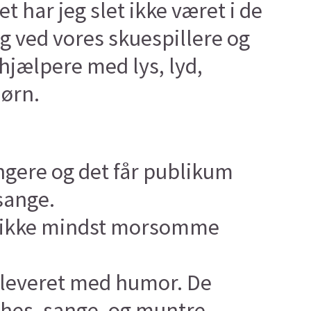
har jeg slet ikke været i de
ryg ved vores skuespillere og
 hjælpere med lys, lyd,
jørn.
angere og det får publikum
sange.
, og ikke mindst morsomme
 leveret med humor. De
ches, sange, og muntre