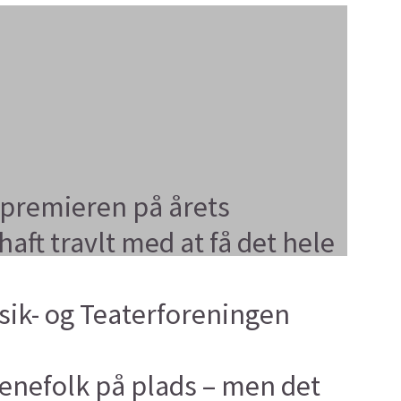
 premieren på årets
ft travlt med at få det hele
usik- og Teaterforeningen
cenefolk på plads – men det