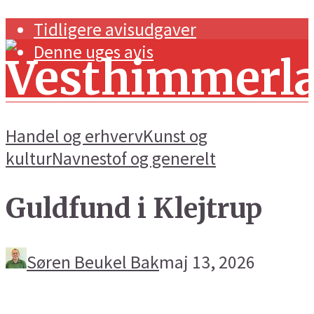
Tidligere avisudgaver
Denne uges avis
Handel og erhverv
Kunst og
kultur
Navnestof og generelt
Forside
Guldfund i Klejtrup
Navnestof og generelt
Handel og erhverv
Søren Beukel Bak
maj 13, 2026
Kunst og kultur
Sport