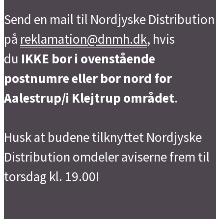
Send en mail til Nordjyske Distribution
på
reklamation@dnmh.dk
, hvis
du
IKKE bor i ovenstående
postnumre eller bor nord for
Aalestrup/i Klejtrup området
.
Husk at budene tilknyttet Nordjyske
Distribution omdeler aviserne frem til
torsdag kl. 19.00!