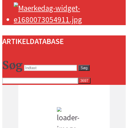
ARTIKELDATABASE
Søg
Søg
Vejret i dag lokalt
6:02 pm,
17
°C