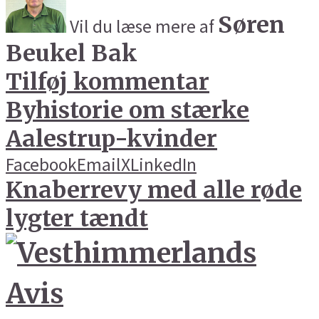
Søren
Vil du læse mere af
Beukel Bak
Tilføj kommentar
Byhistorie om stærke
Aalestrup-kvinder
Facebook
Email
X
LinkedIn
Knaberrevy med alle røde
lygter tændt