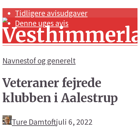
Tidligere avisudgaver
Denne uges avis
Navnestof og generelt
Veteraner fejrede
Forside
klubben i Aalestrup
Navnestof og generelt
Handel og erhverv
Ture Damtoft
juli 6, 2022
Kunst og kultur
Sport