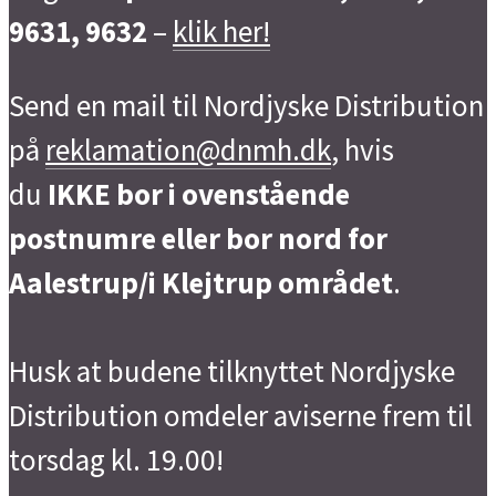
9631, 9632
–
klik her!
Send en mail til Nordjyske Distribution
på
reklamation@dnmh.dk
, hvis
du
IKKE bor i ovenstående
postnumre eller bor nord for
Aalestrup/i Klejtrup området
.
Husk at budene tilknyttet Nordjyske
Distribution omdeler aviserne frem til
torsdag kl. 19.00!