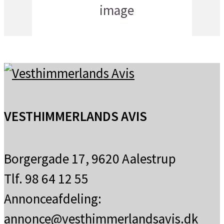
12
°C
få skyer
VESTHIMMERLANDS AVIS
Borgergade 17, 9620 Aalestrup
Tlf. 98 64 12 55
Annonceafdeling:
annonce@vesthimmerlandsavis.dk