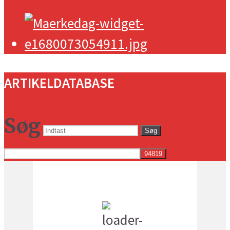
ARTIKELDATABASE
Søg
Søg
Vejret i dag lokalt
3:27 am,