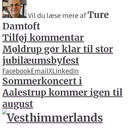
Ture
Vil du læse mere af
Damtoft
Tilføj kommentar
Møldrup gør klar til stor
jubilæumsbyfest
Facebook
Email
X
LinkedIn
Sommerkoncert i
Aalestrup kommer igen til
august