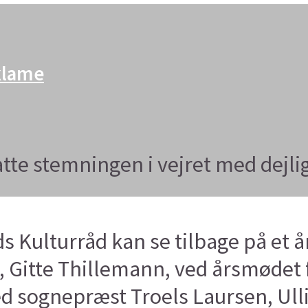
eklame
te stemningen i vejret med dejlig
Kulturråd kan se tilbage på et å
 Gitte Thillemann, ved årsmødet f
ed sognepræst Troels Laursen, Ull