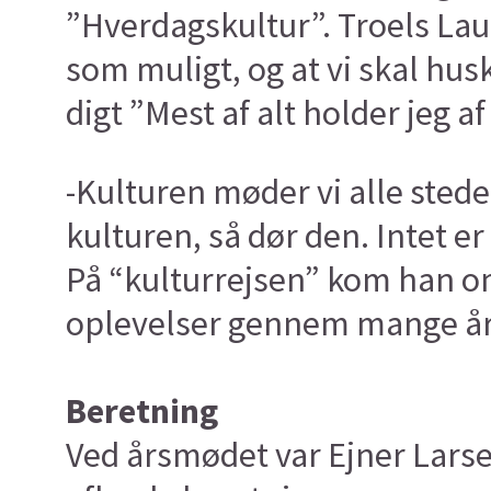
”Hverdagskultur”. Troels Lau
som muligt, og at vi skal hu
digt ”Mest af alt holder jeg a
-Kulturen møder vi alle steder
kulturen, så dør den. Intet er
På “kulturrejsen” kom han om
oplevelser gennem mange år
Beretning
Ved årsmødet var Ejner Larse