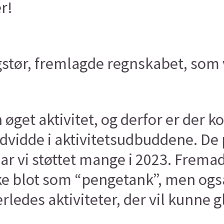
r!
stør, fremlagde regnskabet, som 
en øget aktivitet, og derfor er der
dvidde i aktivitetsudbuddene. De p
har vi støttet mange i 2023. Fremadr
kke blot som “pengetank”, men ogs
ledes aktiviteter, der vil kunne g