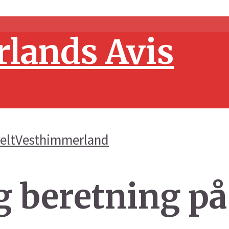
elt
Vesthimmerland
g beretning p