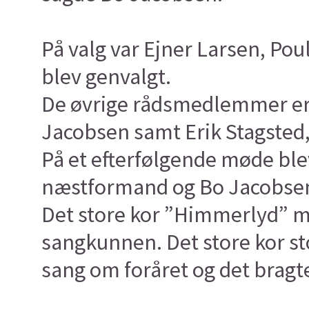
På valg var Ejner Larsen, Po
blev genvalgt.
De øvrige rådsmedlemmer er 
Jacobsen samt Erik Stagste
På et efterfølgende møde ble
næstformand og Bo Jacobsen
Det store kor ”Himmerlyd” mø
sangkunnen. Det store kor sto
sang om foråret og det bragte