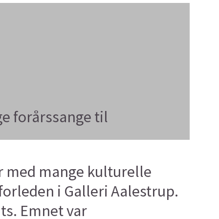
e forårssange til
r med mange kulturelle
orleden i Galleri Aalestrup.
its. Emnet var