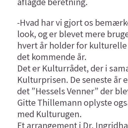
aflagde beretning.
-Hvad har vi gjort os bemærk
look, og er blevet mere bruge
hvert år holder for kulturelle
det kommende år.
Det er Kulturrådet, der i s
Kulturprisen. De seneste år e
det ”Hessels Venner” der blev
Gitte Thillemann oplyste ogs
med Kulturugen.
Et arrangement i Dr. Ingridha