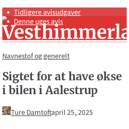
Tidligere avisudgaver
Denne uges avis
Navnestof og generelt
Sigtet for at have økse
Forside
i bilen i Aalestrup
Navnestof og generelt
Handel og erhverv
Ture Damtoft
april 25, 2025
Kunst og kultur
Sport