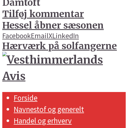
Damtoft
Tilføj kommentar
Hessel åbner sæsonen
Facebook
Email
X
LinkedIn
Hærværk på solfangerne
Forside
Navnestof og generelt
Handel og erhverv