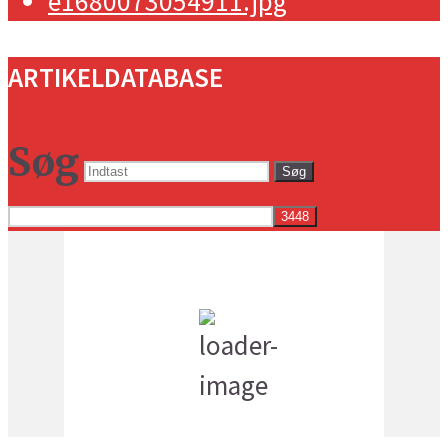
ARTIKELDATABASE
Søg
Søg
Vejret i dag lokalt
8:48 am,
18
°C
få skyer