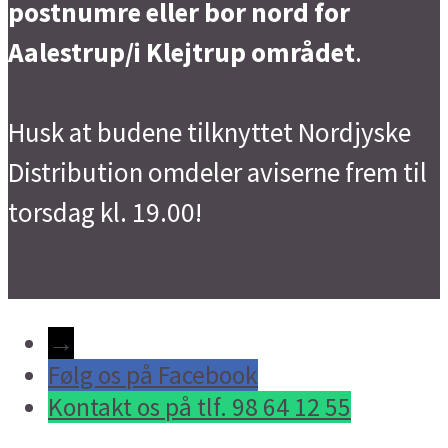
postnumre eller bor nord for
Aalestrup/i Klejtrup området
.
Husk at budene tilknyttet Nordjyske
Distribution omdeler aviserne frem til
torsdag kl. 19.00!
→
Følg os på Facebook
Kontakt os på tlf. 98 64 12 55