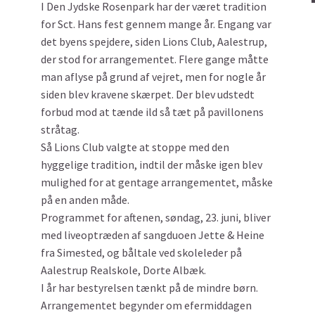
I Den Jydske Rosenpark har der været tradition
for Sct. Hans fest gennem mange år. Engang var
det byens spejdere, siden Lions Club, Aalestrup,
der stod for arrangementet. Flere gange måtte
man aflyse på grund af vejret, men for nogle år
siden blev kravene skærpet. Der blev udstedt
forbud mod at tænde ild så tæt på pavillonens
stråtag.
Så Lions Club valgte at stoppe med den
hyggelige tradition, indtil der måske igen blev
mulighed for at gentage arrangementet, måske
på en anden måde.
Programmet for aftenen, søndag, 23. juni, bliver
med liveoptræden af sangduoen Jette & Heine
fra Simested, og båltale ved skoleleder på
Aalestrup Realskole, Dorte Albæk.
I år har bestyrelsen tænkt på de mindre børn.
Arrangementet begynder om efermiddagen