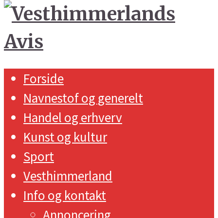
Forside
Navnestof og generelt
Handel og erhverv
Kunst og kultur
Sport
Vesthimmerland
Info og kontakt
Annoncering