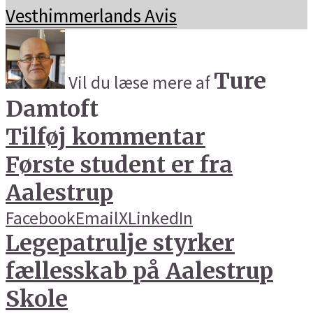
Vesthimmerlands Avis
Ture
Vil du læse mere af
Damtoft
Tilføj kommentar
Første student er fra
Aalestrup
Facebook
Email
X
LinkedIn
Legepatrulje styrker
fællesskab på Aalestrup
Skole