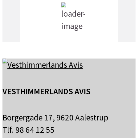
1:28 pm,
18
°C
spredt skydække
VESTHIMMERLANDS AVIS
Borgergade 17, 9620 Aalestrup
Tlf. 98 64 12 55