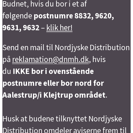
Budnet, hvis du bor i et af
følgende
postnumre 8832, 9620,
9631, 9632
–
klik her!
Send en mail til Nordjyske Distribution
på
reklamation@dnmh.dk
, hvis
du
IKKE bor i ovenstående
postnumre eller bor nord for
Aalestrup/i Klejtrup området
.
Husk at budene tilknyttet Nordjyske
Distribution omdeler aviserne frem til