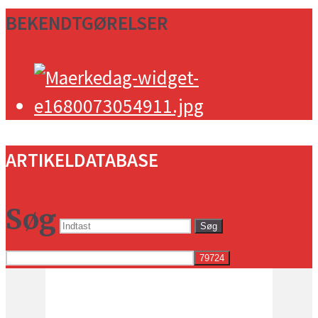
BEKENDTGØRELSER
ARTIKELDATABASE
Søg
Søg
Vejret i dag lokalt