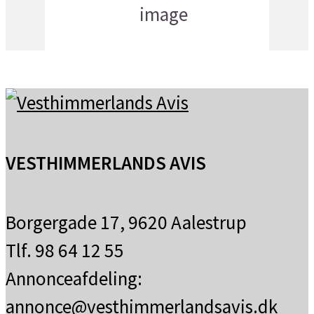
18
°C
få skyer
VESTHIMMERLANDS AVIS
Borgergade 17, 9620 Aalestrup
Tlf. 98 64 12 55
Annonceafdeling:
annonce@vesthimmerlandsavis.dk