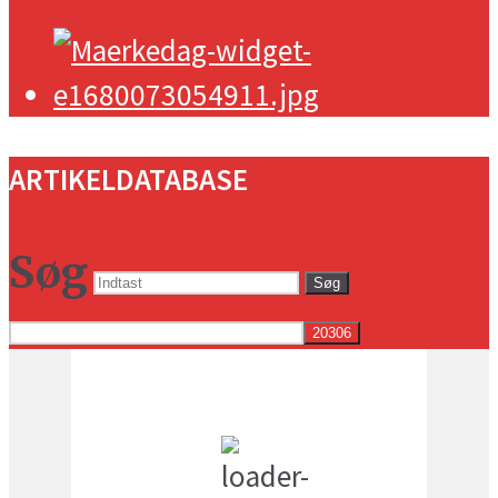
ARTIKELDATABASE
Søg
Søg
Vejret i dag lokalt
3:32 pm,