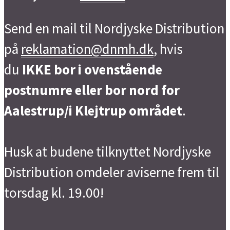
Send en mail til Nordjyske Distribution
på
reklamation@dnmh.dk
, hvis
du
IKKE bor i ovenstående
postnumre eller bor nord for
Aalestrup/i Klejtrup området
.
Husk at budene tilknyttet Nordjyske
Distribution omdeler aviserne frem til
torsdag kl. 19.00!