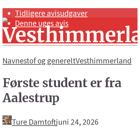
Tidligere avisudgaver
Denne uges avis
Navnestof og generelt
Vesthimmerland
Første student er fra
Forside
Aalestrup
Navnestof og generelt
Handel og erhverv
Ture Damtoft
juni 24, 2026
Kunst og kultur
Sport