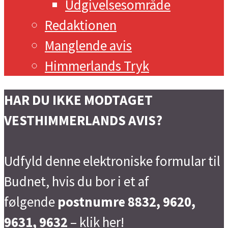
Udgivelsesområde
Redaktionen
Manglende avis
Himmerlands Tryk
HAR DU IKKE MODTAGET
VESTHIMMERLANDS AVIS?
Udfyld denne elektroniske formular til
Budnet, hvis du bor i et af
følgende
postnumre 8832, 9620,
9631, 9632
–
klik her!