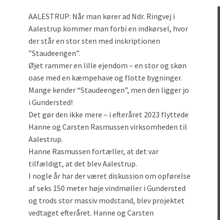
AALESTRUP: Når man kører ad Ndr. Ringvej i
Aalestrup kommer man forbi en indkørsel, hvor
der står en stor sten med inskriptionen
”Staudeengen”.
Øjet rammer en lille ejendom – en stor og skøn
oase med en kæmpehave og flotte bygninger.
Mange kender “Staudeengen”, men den ligger jo
i Gundersted!
Det gør den ikke mere – i efteråret 2023 flyttede
Hanne og Carsten Rasmussen virksomheden til
Aalestrup.
Hanne Rasmussen fortæller, at det var
tilfældigt, at det blev Aalestrup.
I nogle år har der været diskussion om opførelse
af seks 150 meter høje vindmøller i Gundersted
og trods stor massiv modstand, blev projektet
vedtaget efteråret. Hanne og Carsten