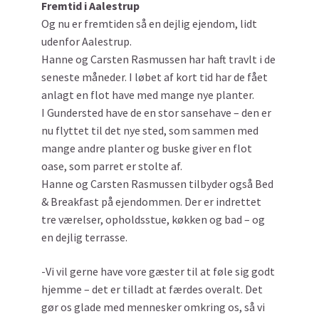
Fremtid i Aalestrup
Og nu er fremtiden så en dejlig ejendom, lidt
udenfor Aalestrup.
Hanne og Carsten Rasmussen har haft travlt i de
seneste måneder. I løbet af kort tid har de fået
anlagt en flot have med mange nye planter.
I Gundersted have de en stor sansehave – den er
nu flyttet til det nye sted, som sammen med
mange andre planter og buske giver en flot
oase, som parret er stolte af.
Hanne og Carsten Rasmussen tilbyder også Bed
& Breakfast på ejendommen. Der er indrettet
tre værelser, opholdsstue, køkken og bad – og
en dejlig terrasse.
-Vi vil gerne have vore gæster til at føle sig godt
hjemme – det er tilladt at færdes overalt. Det
gør os glade med mennesker omkring os, så vi