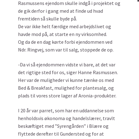
Rasmussens ejendom skulle indgå i projektet og
de gik derfor i gang med at finde ud hvad
fremtiden så skulle byde på.
De var ikke helt færdige med arbejdslivet og
havde mod på, at starte en ny virksomhed.
Og da de en dag kørte forbi ejendommen ved
Ndr. Ringvej, som var til salg, stoppede de op.
-Da vi så ejendommen vidste vi bare, at det var
det rigtige sted for os, siger Hanne Rasmussen.
Her var de muligheder vi kunne tænke os med
Bed & Breakfast, mulighed for plantesalg, og
plads til vores store lager af Aronia-produkter.
I 20 år var parret, som har en uddannelse som
henholdsvis økonoma og handelslærer, travlt
beskæftiget med ”Syrengården” i Blære og
flyttede derefter til Gundersted og for at