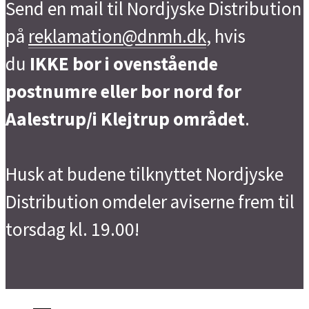
Send en mail til Nordjyske Distribution
på
reklamation@dnmh.dk
, hvis
du
IKKE bor i ovenstående
postnumre eller bor nord for
Aalestrup/i Klejtrup området
.
Husk at budene tilknyttet Nordjyske
Distribution omdeler aviserne frem til
torsdag kl. 19.00!