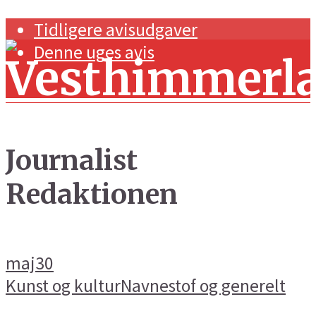
Tidligere avisudgaver
Denne uges avis
Journalist
Redaktionen
Forside
Navnestof og generelt
Handel og erhverv
maj
30
Kunst og kultur
Kunst og kultur
Navnestof og generelt
Sport