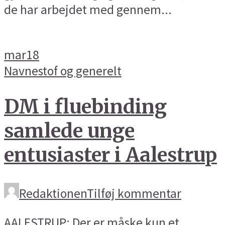
de har arbejdet med gennem...
mar
18
Navnestof og generelt
DM i fluebinding
samlede unge
entusiaster i Aalestrup
Redaktionen
Tilføj kommentar
AALESTRUP: Der er måske kun et