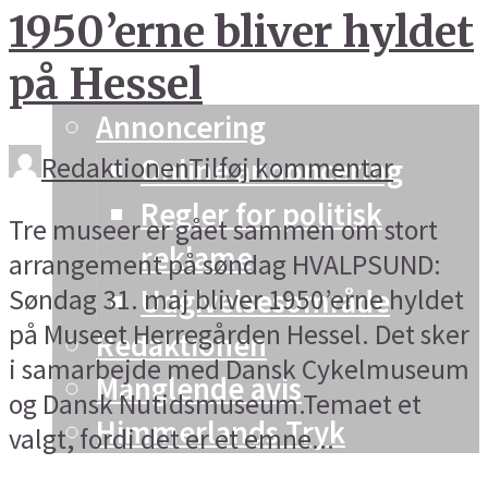
1950’erne bliver hyldet
Vesthimmerland
på Hessel
Info og kontakt
Annoncering
Redaktionen
Tilføj kommentar
Online annoncering
Regler for politisk
Tre museer er gået sammen om stort
reklame
arrangement på søndag HVALPSUND:
Udgivelsesområde
Søndag 31. maj bliver 1950’erne hyldet
på Museet Herregården Hessel. Det sker
Redaktionen
i samarbejde med Dansk Cykelmuseum
Manglende avis
og Dansk Nutidsmuseum.Temaet et
Himmerlands Tryk
valgt, fordi det er et emne...