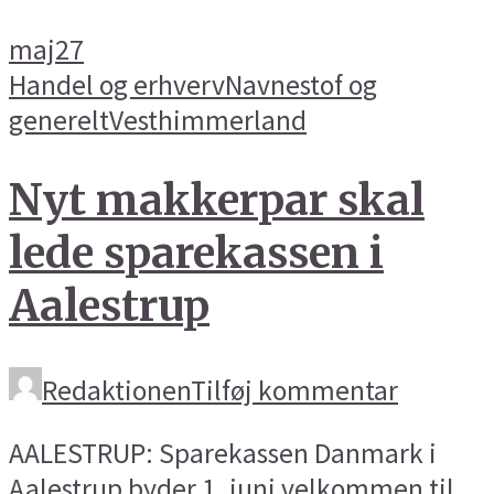
maj
27
Handel og erhverv
Navnestof og
generelt
Vesthimmerland
Nyt makkerpar skal
lede sparekassen i
Aalestrup
Redaktionen
Tilføj kommentar
AALESTRUP: Sparekassen Danmark i
Aalestrup byder 1. juni velkommen til