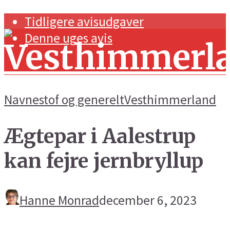
Tidligere avisudgaver
Denne uges avis
Navnestof og generelt
Vesthimmerland
Ægtepar i Aalestrup
Forside
kan fejre jernbryllup
Navnestof og generelt
Handel og erhverv
Hanne Monrad
december 6, 2023
Kunst og kultur
Sport