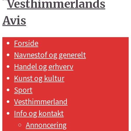
Forside
Navnestof og generelt
Handel og erhverv
Kunst og kultur
Sport
Vesthimmerland
Info og kontakt
Annoncering