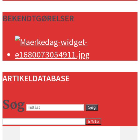
BEKENDTGØRELSER
ARTIKELDATABASE
Søg
Søg
Vejret i dag lokalt