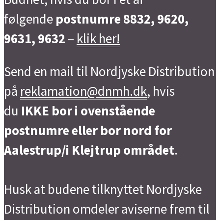
følgende
postnumre 8832, 9620,
9631, 9632
–
klik her!
Send en mail til Nordjyske Distribution
på
reklamation@dnmh.dk
, hvis
du
IKKE bor i ovenstående
postnumre eller bor nord for
Aalestrup/i Klejtrup området
.
Husk at budene tilknyttet Nordjyske
Distribution omdeler aviserne frem til