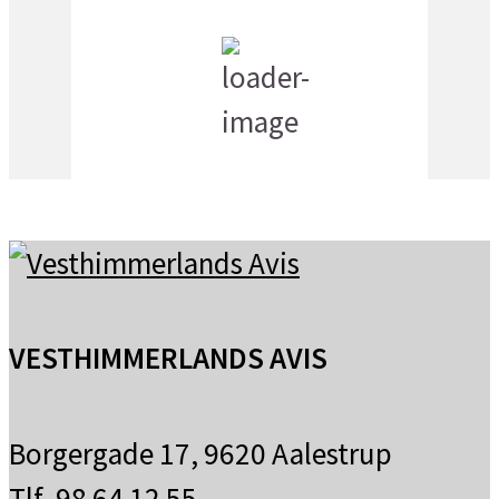
3:25 am,
12
°C
få skyer
VESTHIMMERLANDS AVIS
Borgergade 17, 9620 Aalestrup
Tlf. 98 64 12 55