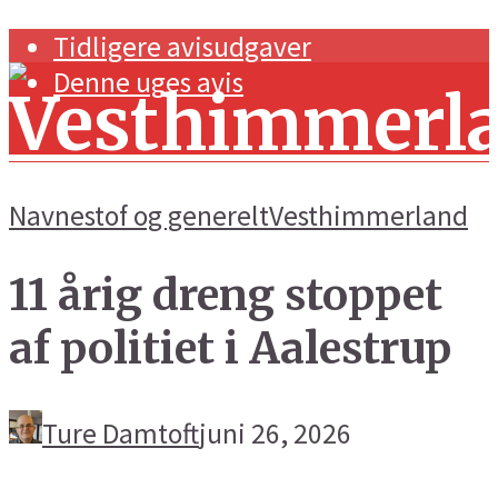
Tidligere avisudgaver
Denne uges avis
Navnestof og generelt
Vesthimmerland
11 årig dreng stoppet
Forside
af politiet i Aalestrup
Navnestof og generelt
Handel og erhverv
Ture Damtoft
juni 26, 2026
Kunst og kultur
Sport