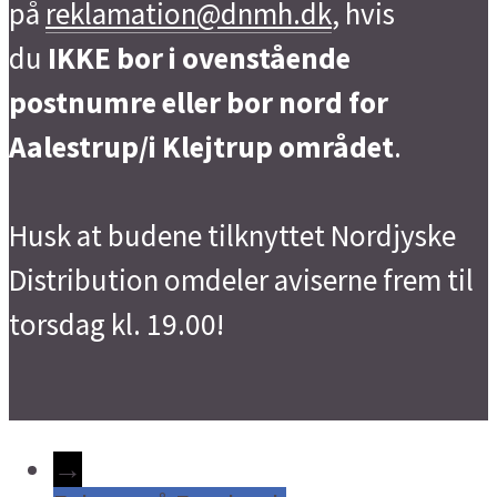
på
reklamation@dnmh.dk
, hvis
du
IKKE bor i ovenstående
postnumre eller bor nord for
Aalestrup/i Klejtrup området
.
Husk at budene tilknyttet Nordjyske
Distribution omdeler aviserne frem til
torsdag kl. 19.00!
→