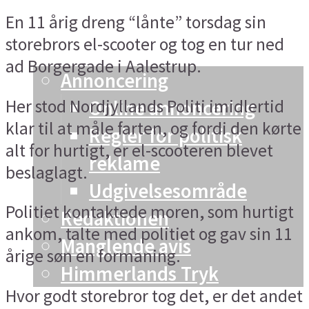
En 11 årig dreng “lånte” torsdag sin
Vesthimmerland
storebrors el-scooter og tog en tur ned
Info og kontakt
ad Borgergade i Aalestrup.
Annoncering
Her stod Nordjyllands Politi imidlertid
Online annoncering
klar til at måle farten, og fordi den kørte
Regler for politisk
alt for hurtigt, er el-scooteren blevet
reklame
beslaglagt.
Udgivelsesområde
Politiet kontaktede moren, som hurtigt
Redaktionen
ankom, talte med politiet og gav sin 11
Manglende avis
årige søn en formaning.
Himmerlands Tryk
Hvor godt storebror tog det, er det andet