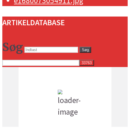
ARTIKELDATABASE
Søg
Søg
Vejret i dag lokalt
6:22 pm,
22
°C
spredt skydække