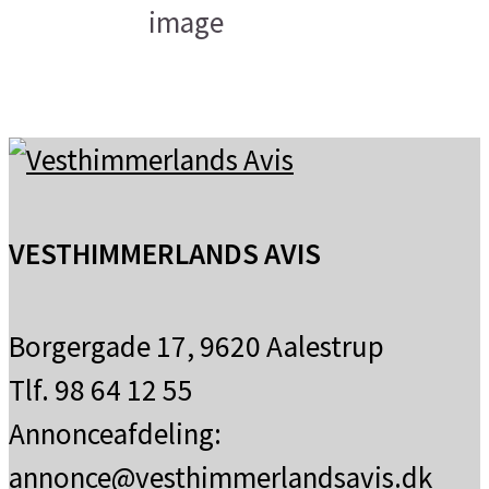
15
°C
klar himmel
VESTHIMMERLANDS AVIS
Borgergade 17, 9620 Aalestrup
Tlf. 98 64 12 55
Annonceafdeling:
annonce@vesthimmerlandsavis.dk