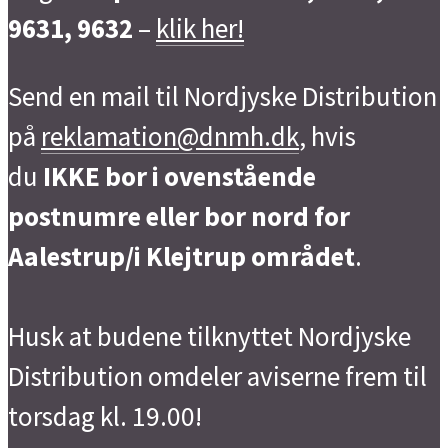
9631, 9632
–
klik her!
Send en mail til Nordjyske Distribution
på
reklamation@dnmh.dk
, hvis
du
IKKE bor i ovenstående
postnumre eller bor nord for
Aalestrup/i Klejtrup området
.
Husk at budene tilknyttet Nordjyske
Distribution omdeler aviserne frem til
torsdag kl. 19.00!