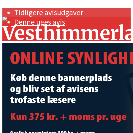
Tidligere avisudgaver
Denne uges avis
Forside
Navnestof og generelt
Handel og erhverv
Kunst og kultur
Sport