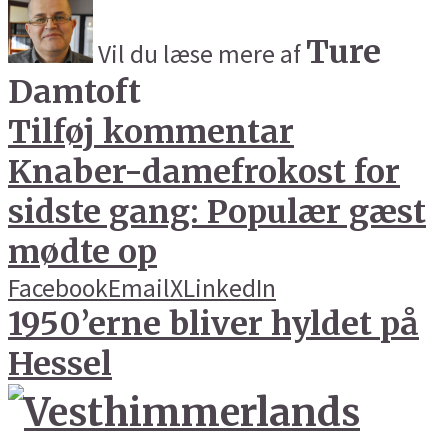
Ture
Vil du læse mere af
Damtoft
Tilføj kommentar
Knaber-damefrokost for
sidste gang: Populær gæst
mødte op
Facebook
Email
X
LinkedIn
1950’erne bliver hyldet på
Hessel