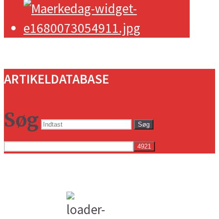
ARTIKELDATABASE
Søg
Søg
Vejret i dag lokalt
5:15 am,