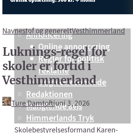
Vesthimmerland
Info og kontakt
Navnestof og generelt
Vesthimmerland
Annoncering
Online annoncering
Luknings-regel for
Regler for politisk
skoler er fortid i
reklame
Vesthimmerland
Udgivelsesområde
Redaktionen
Ture Damtoft
juni 3, 2026
Manglende avis
Himmerlands Tryk
Skolebestyrelsesformand Karen-