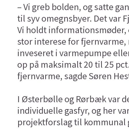
– Vi greb bolden, og satte g
til syv omegnsbyer. Det var F
Vi holdt informationsmøder, 
stor interese for fjernvarme
inveseret i varmepumpe eller 
op på maksimalt 20 til 25 pct.
fjernvarme, sagde Søren He
I Østerbølle og Rørbæk var 
individuelle gasfyr, og her v
projektforslag til kommunal