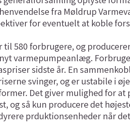
s generalforsamling oplyste for
n henvendelse fra Møldrup Varmevæ
ektiver for eventuelt at koble f
 til 580 forbrugere, og producere
t nyt varmepumpeanlæg. Forbruge
gaspriser sidste år. En sammenkobl
serne svinger, og er ustabile i øj
former. Det giver mulighed for at
gst, og så kun producere det højest
 dyrere prduktionsenheder når det