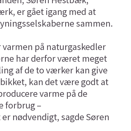
manden, Søren Hestbæk,
rk, er gået igang med at
orsyningsselskaberne sammen.
r varmen på naturgaskedler
rne har derfor været meget
ing af de to værker kan give
ebikket, kan det være godt at
 producere varme på de
e forbrug –
 er nødvendigt, sagde Søren