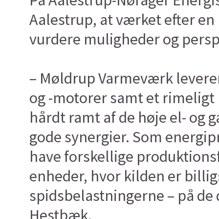
På Aalestrup-Nørager Energi
Aalestrup, at værket efter e
vurdere muligheder og persp
– Møldrup Varmeværk leverer
og -motorer samt et rimelig
hårdt ramt af de høje el- og 
gode synergier. Som energipri
have forskellige produktions
enheder, hvor kilden er billi
spidsbelastningerne – på de
Hestbæk.