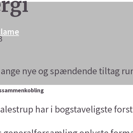
rgi
eklame
3
mange nye og spændende tiltag ru
kssammenkobling
estrup har i bogstaveligste forst