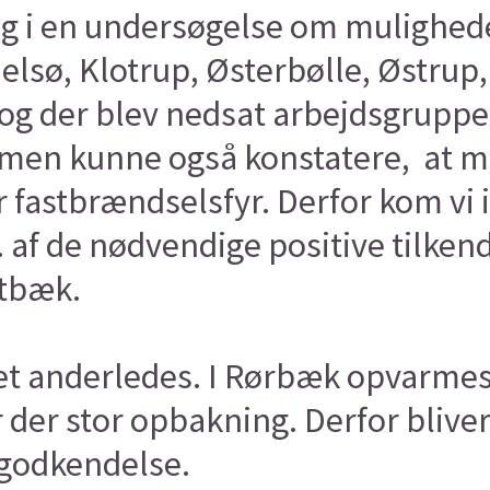
ang i en undersøgelse om mulighed
jelsø, Klotrup, Østerbølle, Østrup
og der blev nedsat arbejdsgrupper.
, men kunne også konstatere, at 
fastbrændselsfyr. Derfor kom vi i 
 af de nødvendige positive tilkende
stbæk.
det anderledes. I Rørbæk opvarme
ar der stor opbakning. Derfor blive
 godkendelse.