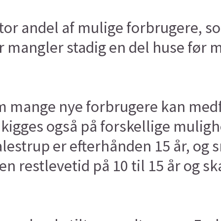
n stor andel af mulige forbrugere
 mangler stadig en del huse før m
m mange nye forbrugere kan medf
kigges også på forskellige muligh
lestrup er efterhånden 15 år, og 
 restlevetid på 10 til 15 år og sk