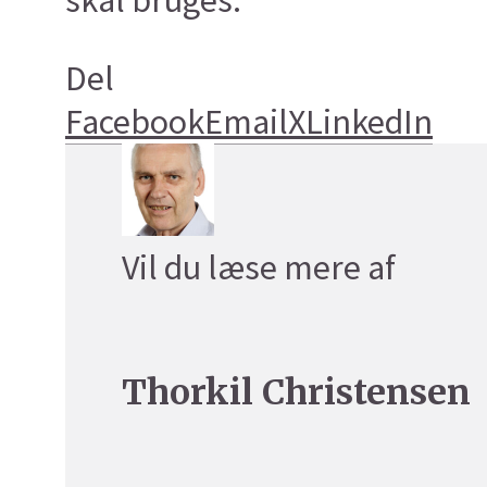
skal bruges.
Del
Facebook
Email
X
LinkedIn
Vil du læse mere af
Thorkil Christensen