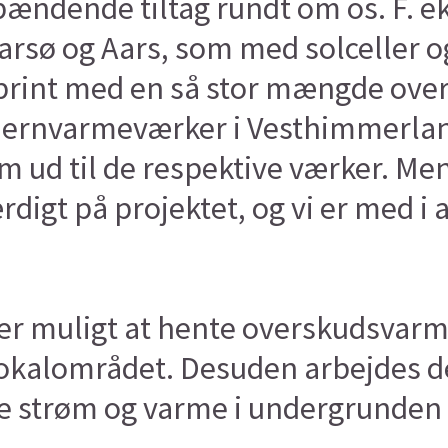
ændende tiltag rundt om os. F. ek
rsø og Aars, som med solceller o
brint med en så stor mængde over
e fjernvarmeværker i Vesthimmerla
m ud til de respektive værker. Men
ærdigt på projektet, og vi er med 
 er muligt at hente overskudsvarm
okalområdet. Desuden arbejdes de
e strøm og varme i undergrunden 