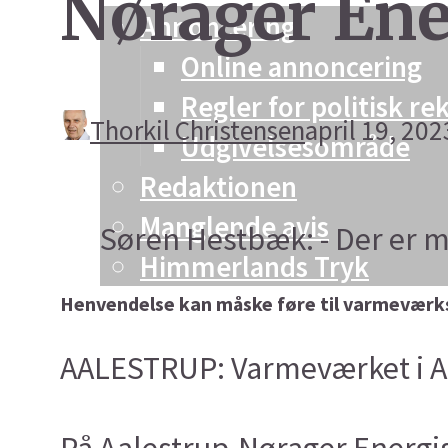
Nørager Ene
Annoncering
Online annoncering
Regler for politisk r
Thorkil Christensen
april 19, 202
Udgivelsesområde
Redaktionen
Manglende avis
Søren Hestbæk: - Der er 
Himmerlands Tryk
Henvendelse kan måske føre til varmevær
AALESTRUP: Varmeværket i Aal