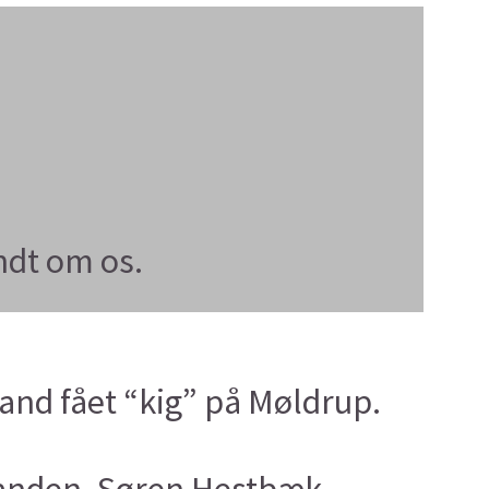
ndt om os.
and fået “kig” på Møldrup.