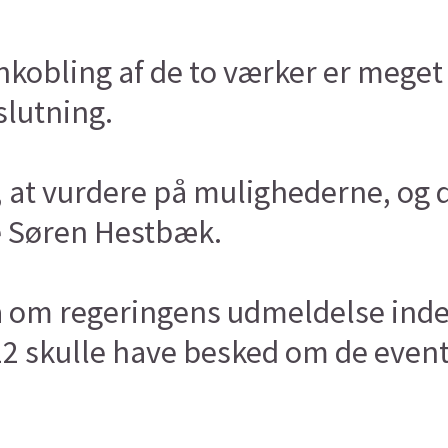
bling af de to værker er meget ny
slutning.
 at vurdere på mulighederne, og det
e Søren Hestbæk.
 om regeringens udmeldelse inde
022 skulle have besked om de eve