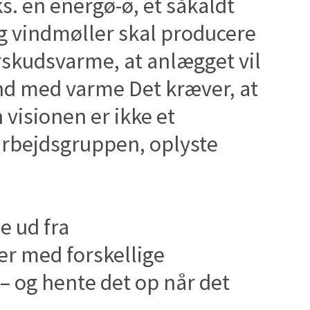
s. en energø-ø, et såkaldt
g vindmøller skal producere
skudsvarme, at anlægget vil
nd med varme Det kræver, at
 visionen er ikke et
i arbejdsgruppen, oplyste
e ud fra
r med forskellige
– og hente det op når det