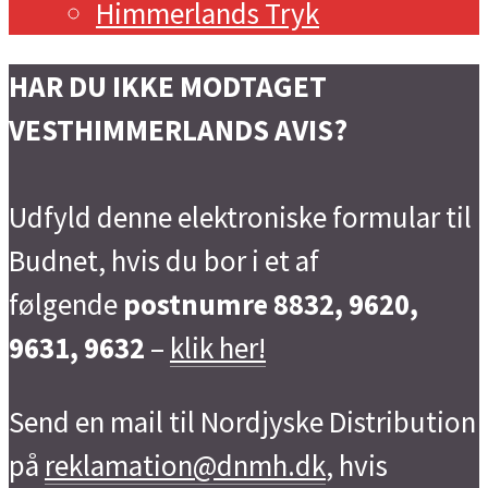
Himmerlands Tryk
HAR DU IKKE MODTAGET
VESTHIMMERLANDS AVIS?
Udfyld denne elektroniske formular til
Budnet, hvis du bor i et af
følgende
postnumre 8832, 9620,
9631, 9632
–
klik her!
Send en mail til Nordjyske Distribution
på
reklamation@dnmh.dk
, hvis