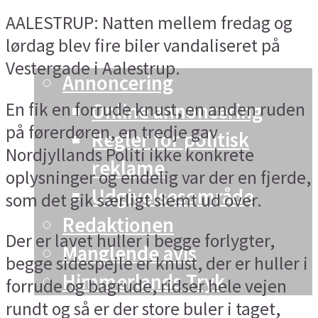
AALESTRUP: Natten mellem fredag og
Vesthimmerland
lørdag blev fire biler vandaliseret på
Info og kontakt
Vestergade i Aalestrup.
Annoncering
En fik en forrude knust, en anden ruden
Online annoncering
på førerdøren, en tredje gav
Regler for politisk
Nordjyllands Politi ikke konkrete
reklame
oplysninger og endelig var der en fjerde,
Udgivelsesområde
som det gik særligt slemt ud over.
Redaktionen
Der er lavet huller i begge forlygter,
Manglende avis
begge sidespejle er knust, der er huller i
Himmerlands Tryk
forrude og bagrude, ridser hele vejen
rundt og så er der store buler i taget,