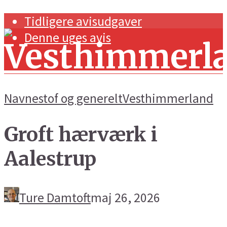
Tidligere avisudgaver
Denne uges avis
Navnestof og generelt
Vesthimmerland
Groft hærværk i
Forside
Aalestrup
Navnestof og generelt
Handel og erhverv
Ture Damtoft
maj 26, 2026
Kunst og kultur
Sport