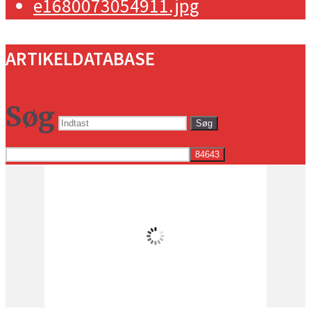
ARTIKELDATABASE
Søg
Søg
Vejret i dag lokalt
2:13 pm,
18
°C
få skyer