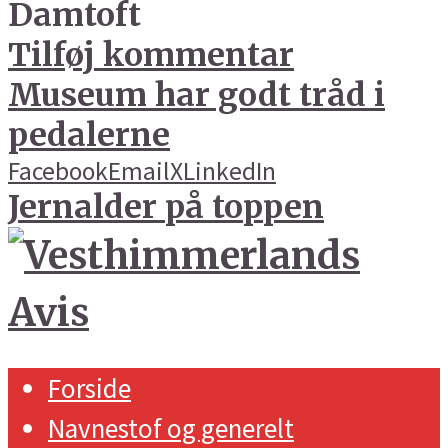
Damtoft
Tilføj kommentar
Museum har godt tråd i
pedalerne
Facebook
Email
X
LinkedIn
Jernalder på toppen
Forside
Navnestof og generelt