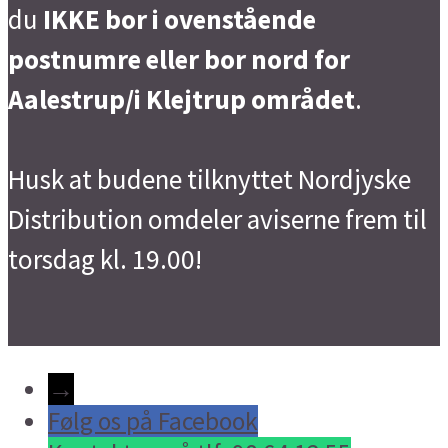
du
IKKE bor i ovenstående
postnumre eller bor nord for
Aalestrup/i Klejtrup området
.
Husk at budene tilknyttet Nordjyske
Distribution omdeler aviserne frem til
torsdag kl. 19.00!
→
Følg os på Facebook