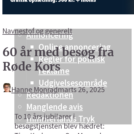
Vesthimmerland
Info og kontakt
Navnestof og generelt
Annoncering
Online annoncering
60 år med besøg fra
Regler for politisk
Røde Kors
reklame
Udgivelsesområde
Hanne Monrad
marts 26, 2025
Redaktionen
Manglende avis
To 10 års jubilarer i
Himmerlands Tryk
besøgstjensten blev hædret: