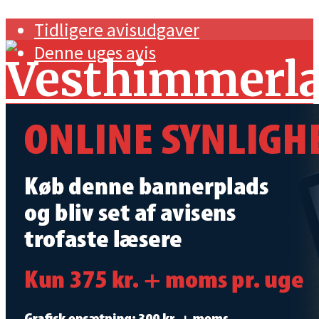
Tidligere avisudgaver
Denne uges avis
Forside
Navnestof og generelt
Handel og erhverv
Kunst og kultur
Sport