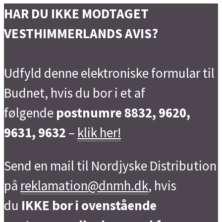
HAR DU IKKE MODTAGET
VESTHIMMERLANDS AVIS?
Udfyld denne elektroniske formular til
Budnet, hvis du bor i et af
følgende
postnumre 8832, 9620,
9631, 9632
–
klik her!
Send en mail til Nordjyske Distribution
på
reklamation@dnmh.dk
, hvis
du
IKKE bor i ovenstående