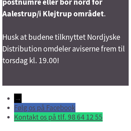
postnumre eller bor nord for
Aalestrup/i Klejtrup området
.
Husk at budene tilknyttet Nordjyske
Distribution omdeler aviserne frem til
torsdag kl. 19.00!
→
Følg os på Facebook
Kontakt os på tlf. 98 64 12 55