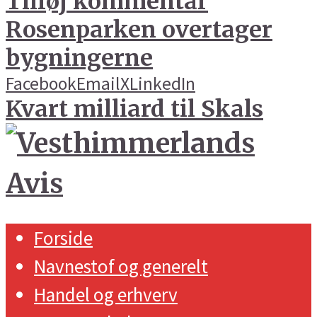
Tilføj kommentar
Rosenparken overtager
bygningerne
Facebook
Email
X
LinkedIn
Kvart milliard til Skals
Forside
Navnestof og generelt
Handel og erhverv