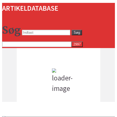
ARTIKELDATABASE
Søg
Søg
Vejret i dag lokalt
1:02 pm,
18
°C
spredt skydække