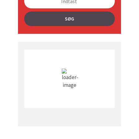
SØG
Vejret i dag lokalt
6:17 am,
13
°C
Spredt Skydække