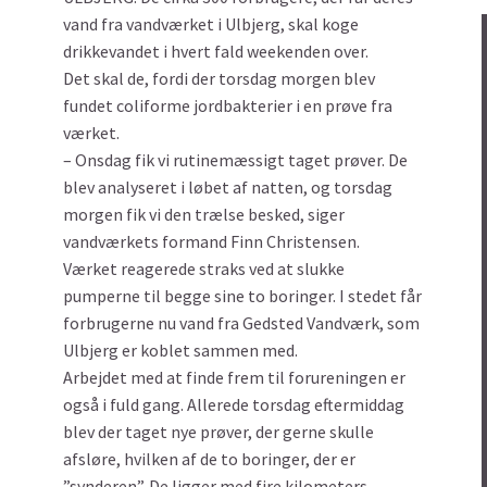
vand fra vandværket i Ulbjerg, skal koge
drikkevandet i hvert fald weekenden over.
Det skal de, fordi der torsdag morgen blev
fundet coliforme jordbakterier i en prøve fra
værket.
– Onsdag fik vi rutinemæssigt taget prøver. De
blev analyseret i løbet af natten, og torsdag
morgen fik vi den trælse besked, siger
vandværkets formand Finn Christensen.
Værket reagerede straks ved at slukke
pumperne til begge sine to boringer. I stedet får
forbrugerne nu vand fra Gedsted Vandværk, som
Ulbjerg er koblet sammen med.
Arbejdet med at finde frem til forureningen er
også i fuld gang. Allerede torsdag eftermiddag
blev der taget nye prøver, der gerne skulle
afsløre, hvilken af de to boringer, der er
”synderen”. De ligger med fire kilometers