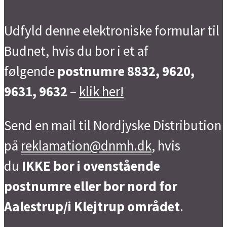
Udfyld denne elektroniske formular til
Budnet, hvis du bor i et af
følgende
postnumre 8832, 9620,
9631, 9632
–
klik her!
Send en mail til Nordjyske Distribution
på
reklamation@dnmh.dk
, hvis
du
IKKE bor i ovenstående
postnumre eller bor nord for
Aalestrup/i Klejtrup området
.