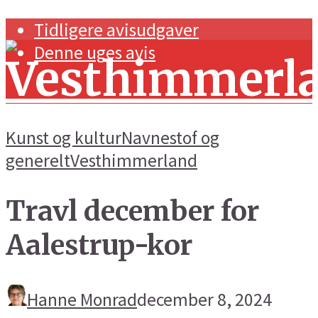
Tidligere avisudgaver
Denne uges avis
Kunst og kultur
Navnestof og
generelt
Vesthimmerland
Forside
Travl december for
Navnestof og generelt
Aalestrup-kor
Handel og erhverv
Kunst og kultur
Hanne Monrad
december 8, 2024
Sport