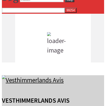
Vejret i dag lokalt
7:25 pm,
19
°C
skydække
VESTHIMMERLANDS AVIS