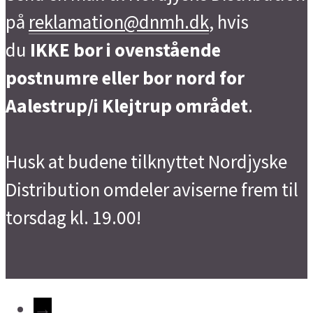
på
reklamation@dnmh.dk
, hvis
du
IKKE bor i ovenstående
postnumre eller bor nord for
Aalestrup/i Klejtrup området
.
Husk at budene tilknyttet Nordjyske
Distribution omdeler aviserne frem til
torsdag kl. 19.00!
→