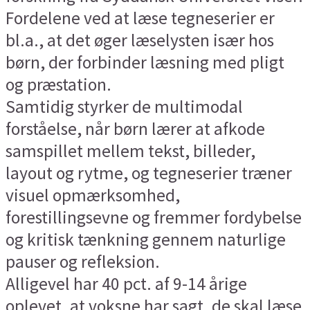
Fordelene ved at læse tegneserier er
bl.a., at det øger læselysten især hos
børn, der forbinder læsning med pligt
og præstation.
Samtidig styrker de multimodal
forståelse, når børn lærer at afkode
samspillet mellem tekst, billeder,
layout og rytme, og tegneserier træner
visuel opmærksomhed,
forestillingsevne og fremmer fordybelse
og kritisk tænkning gennem naturlige
pauser og refleksion.
Alligevel har 40 pct. af 9-14 årige
oplevet, at voksne har sagt, de skal læse