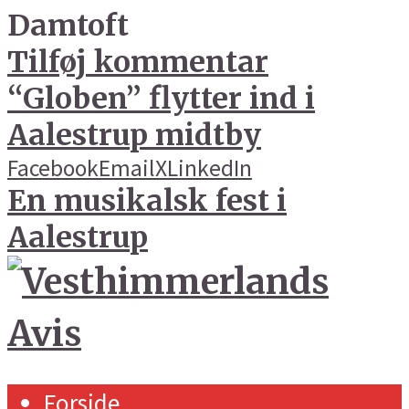
Damtoft
Tilføj kommentar
“Globen” flytter ind i
Aalestrup midtby
Facebook
Email
X
LinkedIn
En musikalsk fest i
Aalestrup
Forside