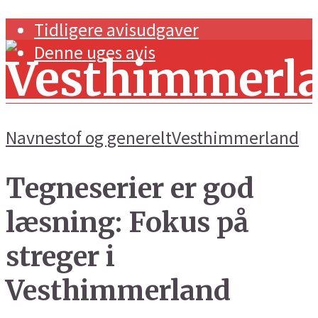
Tidligere avisudgaver
Denne uges avis
Navnestof og generelt
Vesthimmerland
Tegneserier er god
Forside
læsning: Fokus på
Navnestof og generelt
streger i
Handel og erhverv
Vesthimmerland
Kunst og kultur
Sport