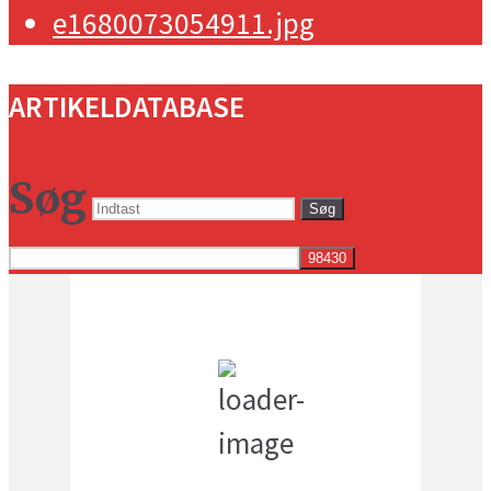
ARTIKELDATABASE
Søg
Søg
Vejret i dag lokalt
8:11 am,
18
°C
klar himmel