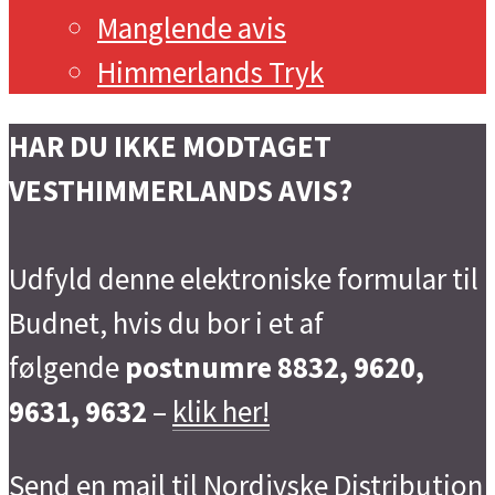
Manglende avis
Himmerlands Tryk
HAR DU IKKE MODTAGET
VESTHIMMERLANDS AVIS?
Udfyld denne elektroniske formular til
Budnet, hvis du bor i et af
følgende
postnumre 8832, 9620,
9631, 9632
–
klik her!
Send en mail til Nordjyske Distribution