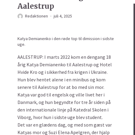
Aalestrup
Redaktionen
juli 4, 2025
Katya Demianenko i den røde top til dimission i sidste
uge.
AALESTRUP: I marts 2022 kom en dengang 18
årig Katya Demianenko til Aalestrup og Hotel
Hvide Kro og i sikkerhed fra krigen i Ukraine.
Hun blev hentet alene i en minibus og kom
senere til Aalestrup for at bo med sin mor.
Katya var god til engelsk og ville livet her i
Danmark, og hun begyndte for tre år siden på
den internationale linje på Katedral Skolen i
Viborg, hvor hun i sidste uge blev student.
Det var en glædens dag, og med som gæst var
Katyas mor og Suzi Elena Apelgren, der hjalp