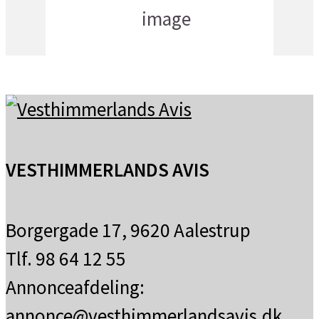
18
°C
klar himmel
VESTHIMMERLANDS AVIS
Borgergade 17, 9620 Aalestrup
Tlf. 98 64 12 55
Annonceafdeling:
annonce@vesthimmerlandsavis.dk