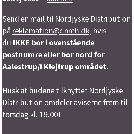
Send en mail til Nordjyske Distribution
på
reklamation@dnmh.dk
, hvis
du
IKKE bor i ovenstående
postnumre eller bor nord for
Aalestrup/i Klejtrup området
.
Husk at budene tilknyttet Nordjyske
Distribution omdeler aviserne frem til
torsdag kl. 19.00!