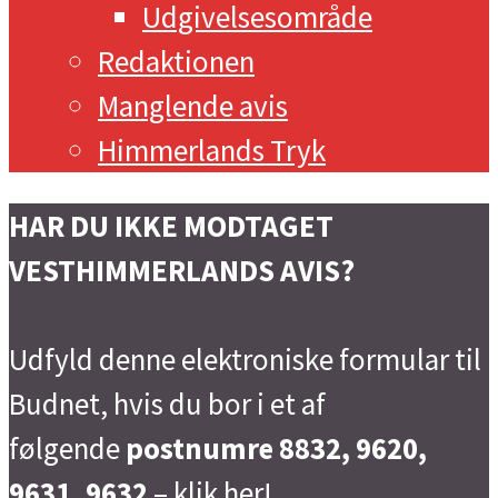
Udgivelsesområde
Redaktionen
Manglende avis
Himmerlands Tryk
HAR DU IKKE MODTAGET
VESTHIMMERLANDS AVIS?
Udfyld denne elektroniske formular til
Budnet, hvis du bor i et af
følgende
postnumre 8832, 9620,
9631, 9632
–
klik her!