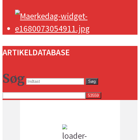
ARTIKELDATABASE
Søg
Søg
Vejret i dag lokalt
8:10 am,