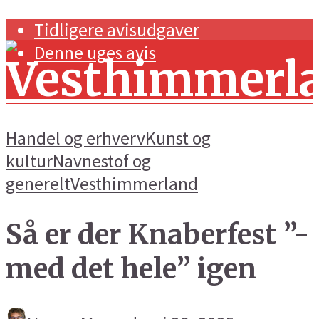
Tidligere avisudgaver
Denne uges avis
Handel og erhverv
Kunst og
kultur
Navnestof og
generelt
Vesthimmerland
Forside
Så er der Knaberfest ”-
Navnestof og generelt
Handel og erhverv
med det hele” igen
Kunst og kultur
Sport