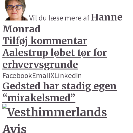
Hanne
Vil du læse mere af
Monrad
Tilføj kommentar
Aalestrup løbet tør for
erhvervsgrunde
Facebook
Email
X
LinkedIn
Gedsted har stadig egen
“mirakelsmed”