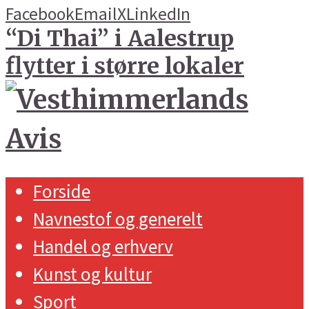
Facebook
Email
X
LinkedIn
“Di Thai” i Aalestrup
flytter i større lokaler
Forside
Navnestof og generelt
Handel og erhverv
Kunst og kultur
Sport