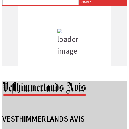
Vejret i dag lokalt
11:34 pm,
16
°C
klar himmel
VESTHIMMERLANDS AVIS