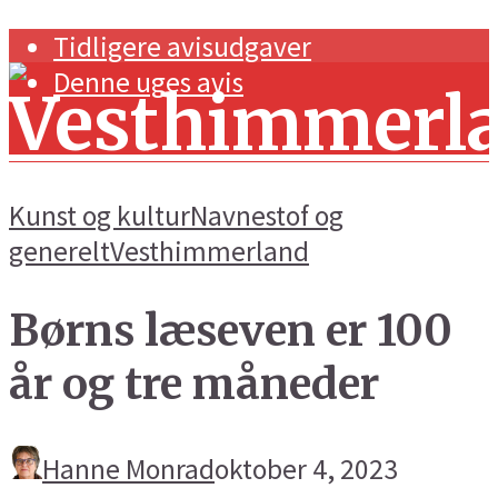
Tidligere avisudgaver
Denne uges avis
Kunst og kultur
Navnestof og
generelt
Vesthimmerland
Forside
Børns læseven er 100
Navnestof og generelt
år og tre måneder
Handel og erhverv
Kunst og kultur
Hanne Monrad
oktober 4, 2023
Sport