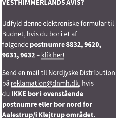
VESTHIMMERLANDS AVIS?
Udfyld denne elektroniske formular til
Budnet, hvis du bor i et af
følgende
postnumre 8832, 9620,
9631, 9632
–
klik her!
Send en mail til Nordjyske Distribution
på
reklamation@dnmh.dk
, hvis
du
IKKE bor i ovenstående
postnumre eller bor nord for
Aalestrup/i Klejtrup området
.