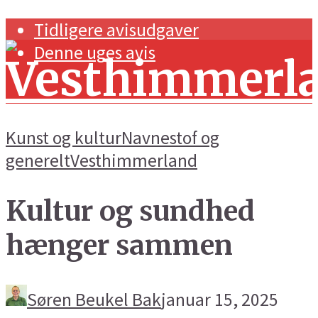
Tidligere avisudgaver
Denne uges avis
Kunst og kultur
Navnestof og
generelt
Vesthimmerland
Forside
Kultur og sundhed
Navnestof og generelt
hænger sammen
Handel og erhverv
Kunst og kultur
Søren Beukel Bak
januar 15, 2025
Sport