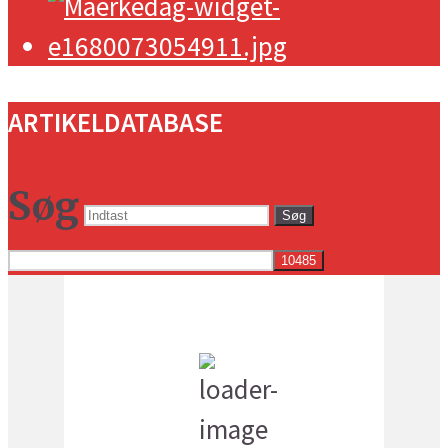
ARTIKELDATABASE
Søg
Søg
Vejret i dag lokalt
9:16 pm,
15
°C