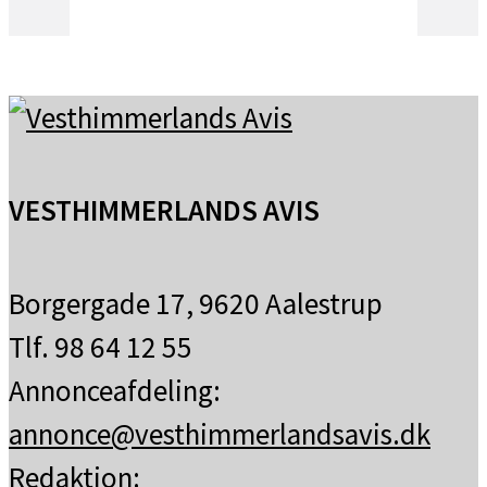
spredt skydække
VESTHIMMERLANDS AVIS
Borgergade 17, 9620 Aalestrup
Tlf. 98 64 12 55
Annonceafdeling:
annonce@vesthimmerlandsavis.dk
Redaktion: