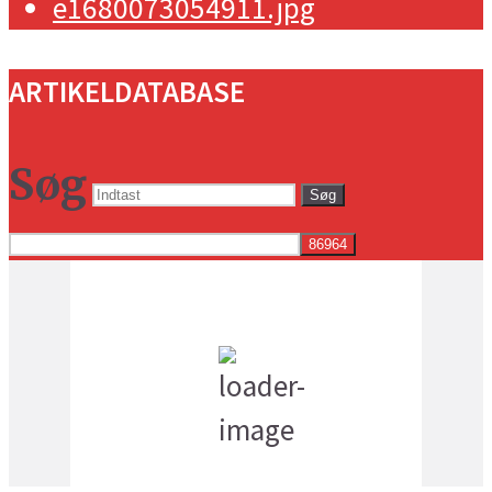
ARTIKELDATABASE
Søg
Søg
Vejret i dag lokalt
7:51 pm,
17
°C
klar himmel