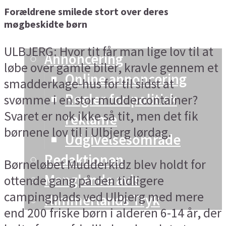
Forældrene smilede stort over deres
Vesthimmerland
møgbeskidte børn
Info og kontakt
ULBJERG: Hvor tit får man lige lov til at
Annoncering
løbe over gamle biler, kravle gennem et
Online annoncering
smadderkage-hus for til sidst at
Regler for politisk
svømme i en stor muddercontainer?
Svaret er nok ikke så tit, men det fik
reklame
børnene lov til i Ulbjerg lørdag.
Udgivelsesområde
Redaktionen
Børneløbet Mudderkidz blev holdt for
Manglende avis
ottende gang på den tidligere
campingplads ved Ulbjerg med mere
Himmerlands Tryk
end 200 friske børn i alderen 6-14 år, der