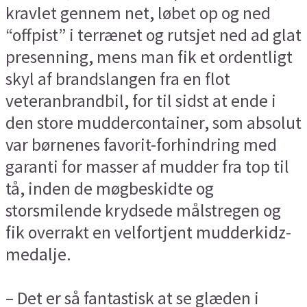
kravlet gennem net, løbet op og ned
“offpist” i terrænet og rutsjet ned ad glat
presenning, mens man fik et ordentligt
skyl af brandslangen fra en flot
veteranbrandbil, for til sidst at ende i
den store muddercontainer, som absolut
var børnenes favorit-forhindring med
garanti for masser af mudder fra top til
tå, inden de møgbeskidte og
storsmilende krydsede målstregen og
fik overrakt en velfortjent mudderkidz-
medalje.
– Det er så fantastisk at se glæden i