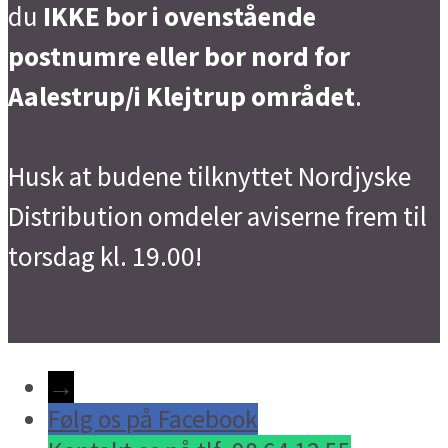
du
IKKE bor i ovenstående
postnumre eller bor nord for
Aalestrup/i Klejtrup området
.
Husk at budene tilknyttet Nordjyske
Distribution omdeler aviserne frem til
torsdag kl. 19.00!
→
Følg os på Facebook