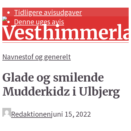
Tidligere avisudgaver
Denne uges avis
Navnestof og generelt
Glade og smilende
Forside
Mudderkidz i Ulbjerg
Navnestof og generelt
Handel og erhverv
Redaktionen
juni 15, 2022
Kunst og kultur
Sport