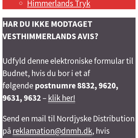
Himmerlands Tryk
HAR DU IKKE MODTAGET
VESTHIMMERLANDS AVIS?
Udfyld denne elektroniske formular til
Budnet, hvis du bor i et af
følgende
postnumre 8832, 9620,
9631, 9632
–
klik her!
Send en mail til Nordjyske Distribution
på
reklamation@dnmh.dk
, hvis