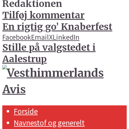
Redaktionen
Tilføj kommentar
En rigtig go’ Knaberfest
Facebook
Email
X
LinkedIn
Stille på valgstedet i
Aalestrup
Forside
Navnestof og generelt