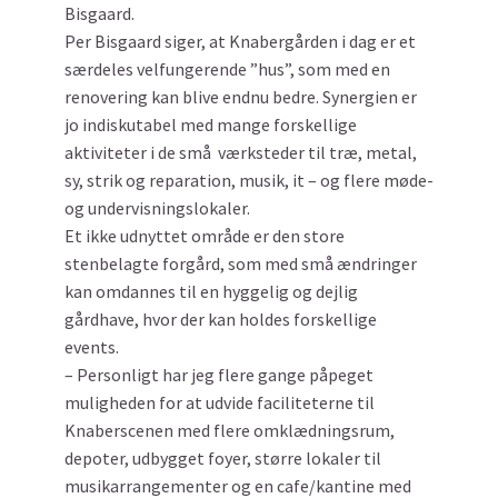
Bisgaard.
Per Bisgaard siger, at Knabergården i dag er et
særdeles velfungerende ”hus”, som med en
renovering kan blive endnu bedre. Synergien er
jo indiskutabel med mange forskellige
aktiviteter i de små værksteder til træ, metal,
sy, strik og reparation, musik, it – og flere møde-
og undervisningslokaler.
Et ikke udnyttet område er den store
stenbelagte forgård, som med små ændringer
kan omdannes til en hyggelig og dejlig
gårdhave, hvor der kan holdes forskellige
events.
– Personligt har jeg flere gange påpeget
muligheden for at udvide faciliteterne til
Knaberscenen med flere omklædningsrum,
depoter, udbygget foyer, større lokaler til
musikarrangementer og en cafe/kantine med