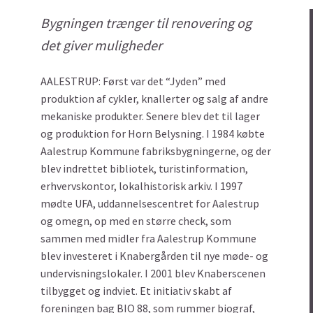
Bygningen trænger til renovering og
det giver muligheder
AALESTRUP: Først var det “Jyden” med
produktion af cykler, knallerter og salg af andre
mekaniske produkter. Senere blev det til lager
og produktion for Horn Belysning. I 1984 købte
Aalestrup Kommune fabriksbygningerne, og der
blev indrettet bibliotek, turistinformation,
erhvervskontor, lokalhistorisk arkiv. I 1997
mødte UFA, uddannelsescentret for Aalestrup
og omegn, op med en større check, som
sammen med midler fra Aalestrup Kommune
blev investeret i Knabergården til nye møde- og
undervisningslokaler. I 2001 blev Knaberscenen
tilbygget og indviet. Et initiativ skabt af
foreningen bag BIO 88, som rummer biograf,