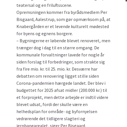
teatersal og en friluftsscene.
Opremsningen kommer fra byrådsmedlem Per
Bisgaard, Aalestrup, som gør opmærksom på, at
Knabergården er et levende kulturelt mødested
for byens og egnens borgere.
– Bygningerne er løbende blevet renoveret, men
trænger dog i dag til en større omgang. De
kommunale forvaltninger lavede for nogle år
siden forslag til forbedringer, som strakte sig
fra fire mio. kr. til 25. mio. kr. Desværre har
debatten om renovering ligget stille siden
Corona-pandemien hærgede landet. Der blev i
budgettet for 2025 afsat midler (200.000 kr.) til
et forprojekt, men dette arbejde er indtil videre
blevet udsat, fordi der skulle være en
helhedsplan for område- og byfornyelsen
vedrørende det tidligere slagteri og
jernbanearealet, siger Per Bisgaard.