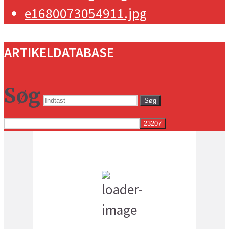
ARTIKELDATABASE
Søg
Søg
Vejret i dag lokalt
6:05 pm,
17
°C
spredte skyer