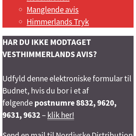
Manglende avis
Himmerlands Tryk
HAR DU IKKE MODTAGET
VESTHIMMERLANDS AVIS?
Udfyld denne elektroniske formular til
Budnet, hvis du bor i et af
følgende
postnumre 8832, 9620,
9631, 9632
–
klik her!
Send en mail til Nordjyske Distribution