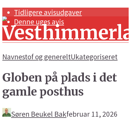
Tidligere avisudgaver
Denne uges avis
Navnestof og generelt
Ukategoriseret
Globen på plads i det
Forside
gamle posthus
Navnestof og generelt
Handel og erhverv
Søren Beukel Bak
februar 11, 2026
Kunst og kultur
Sport