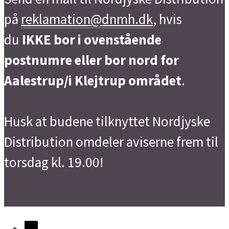
på
reklamation@dnmh.dk
, hvis
du
IKKE bor i ovenstående
postnumre eller bor nord for
Aalestrup/i Klejtrup området
.
Husk at budene tilknyttet Nordjyske
Distribution omdeler aviserne frem til
torsdag kl. 19.00!
→