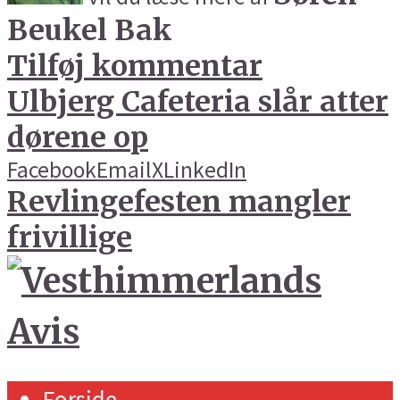
Beukel Bak
Tilføj kommentar
Ulbjerg Cafeteria slår atter
dørene op
Facebook
Email
X
LinkedIn
Revlingefesten mangler
frivillige
Forside